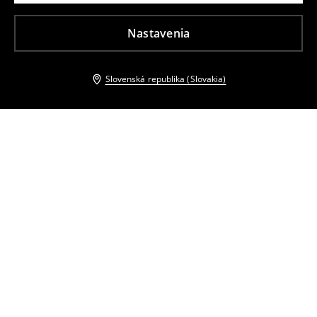
Nastavenia
Slovenská republika (Slovakia)
Ostatní zákazníci si tiež vybrali
Kabelka cez plece
Kožená kabelka
16
,
99
EUR
27
,
99
EUR
Bežná cena
39,99
EUR
Bežná cena
64,99
EUR