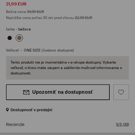
21,99
EUR
Bežná cena
39,99
EUR
Najnižšia cena počas 30 dní pred zľavou
22,99
EUR
farba
-
béžová
Veľkosť
-
ONE SIZE
(čoskoro dostupné)
Tento produkt nie je momentálne v e-shope dostupný. Vyberte
veľkosť, o ktorú máte záujem a zakliknite možnosť informovania o
dostupnosti.
Upozorniť na dostupnosť
Dostupnosť v predajni
Recenzie
5/5
(
39
)