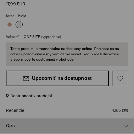
17,99
EUR
farba
-
biela
Veľkosť
-
ONE SIZE
(vypredané)
Tento produkt je momentálne nedostupný online. Prihláste sa na
odber upozornenia a my vám dáme vedieť, keď bude k dispozícii,
alebo si overte dostupnosť v obchode.
Upozorniť na dostupnosť
Dostupnosť v predajni
Recenzie
4,8/5
(
39
)
Opis