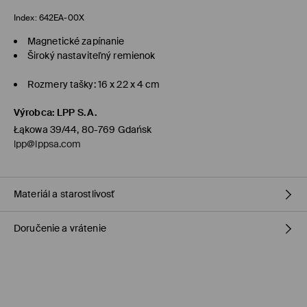
Index:
642EA-00X
Magnetické zapínanie
Široký nastaviteľný remienok
Rozmery tašky: 16 x 22 x 4 cm
Výrobca
:
LPP S.A.
Łąkowa 39/44, 80-769 Gdańsk
lpp@lppsa.com
Materiál a starostlivosť
Doručenie a vrátenie
Vrchný materiál
:
100% POLYURETÁN
Podšívka
:
100% POLYESTER
Zásada dodania
NEPRAŤ
VÝROBOK SA NESMIE BIELIŤ
Dodanie na obchod Mohito
(1-6 pracovných dní)