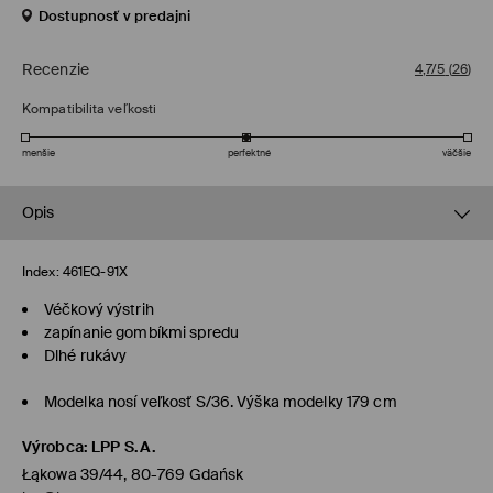
Dostupnosť v predajni
Recenzie
4,7/5
(
26
)
Kompatibilita veľkosti
menšie
perfektné
väčšie
Opis
Index:
461EQ-91X
Véčkový výstrih
zapínanie gombíkmi spredu
Dlhé rukávy
Modelka nosí veľkosť S/36. Výška modelky 179 cm
Výrobca
:
LPP S.A.
Łąkowa 39/44, 80-769 Gdańsk