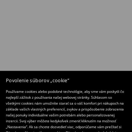
Povolenie súborov „cookie“
Používame cookies alebo podobné technológie, aby sme vám poskytli čo
najlepší zážitok z používania našej webovej stránky. Súhlasom so
všetkými cookies nám umožníte starať sa o váš komfort pri nákupoch na
základe vašich vlastných preferencií, zvykov a prispôsobenie zobrazenia
našej ponuky individuálne vašim potrebám alebo personalizovanej
inzercii. Svoj výber môžete kedykoľvek zmeniť kliknutím na možnosť
„Nastavenia“. Ak sa chcete dozvedieť viac, odporúčame vám prečítať si