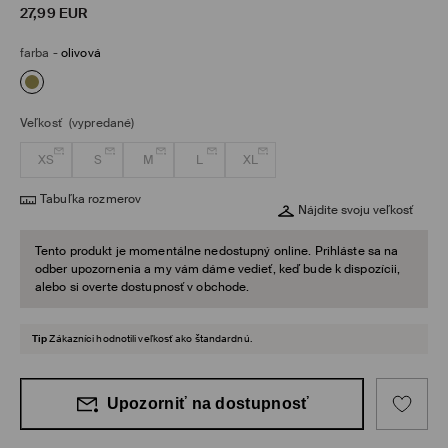
27,99
EUR
farba
-
olivová
Veľkosť
(vypredané)
XS
S
M
L
XL
Tabuľka rozmerov
Nájdite svoju veľkosť
Tento produkt je momentálne nedostupný online. Prihláste sa na
odber upozornenia a my vám dáme vedieť, keď bude k dispozícii,
alebo si overte dostupnosť v obchode.
Tip
Zákazníci hodnotili veľkosť ako štandardnú.
Upozorniť na dostupnosť