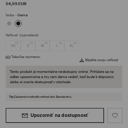
54,99
EUR
farba
-
čierna
Veľkosť
(vypredané)
XS
S
M
L
XL
Tabuľka rozmerov
Nájdite svoju veľkosť
Tento produkt je momentálne nedostupný online. Prihláste sa na
odber upozornenia a my vám dáme vedieť, keď bude k dispozícii,
alebo si overte dostupnosť v obchode.
Tip
Zákazníci hodnotili veľkosť ako štandardnú.
Upozorniť na dostupnosť