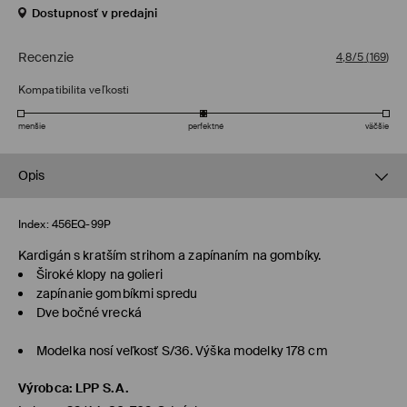
Dostupnosť v predajni
Recenzie
4,8/5
(
169
)
Kompatibilita veľkosti
menšie
perfektné
väčšie
Opis
Index:
456EQ-99P
Kardigán s kratším strihom a zapínaním na gombíky.
Široké klopy na golieri
zapínanie gombíkmi spredu
Dve bočné vrecká
Modelka nosí veľkosť S/36. Výška modelky 178 cm
Výrobca
:
LPP S.A.