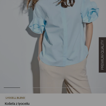
LYOCELL BLEND
Košeľa z lyocellu