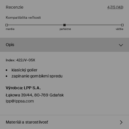
Recenzie
4,7/5
(
143
)
Kompatibilita veľkosti
menšie
perfektné
väčšie
Opis
Index:
422JV-05X
klasický golier
zapínanie gombíkmi spredu
Výrobca
:
LPP S.A.
Łąkowa 39/44, 80-769 Gdańsk
lpp@lppsa.com
Materiál a starostlivosť