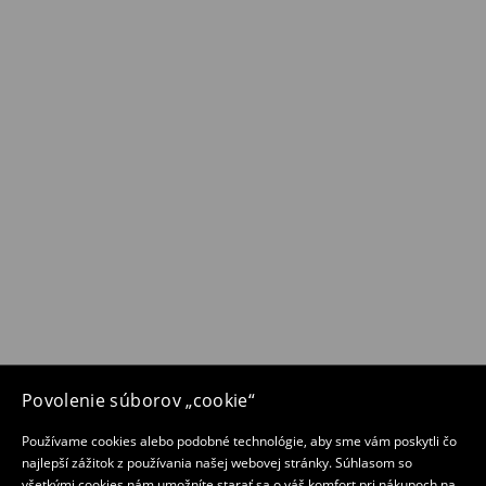
Povolenie súborov „cookie“
Používame cookies alebo podobné technológie, aby sme vám poskytli čo
najlepší zážitok z používania našej webovej stránky. Súhlasom so
všetkými cookies nám umožníte starať sa o váš komfort pri nákupoch na