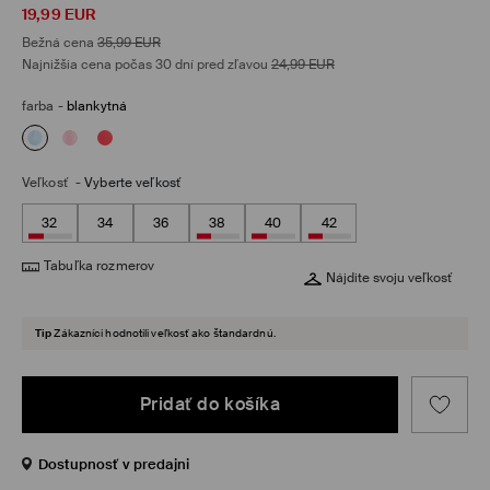
19,99
EUR
Bežná cena
35,99
EUR
Najnižšia cena počas 30 dní pred zľavou
24,99
EUR
farba
-
blankytná
Veľkosť
-
Vyberte veľkosť
32
34
36
38
40
42
Tabuľka rozmerov
Nájdite svoju veľkosť
Tip
Zákazníci hodnotili veľkosť ako štandardnú.
Pridať do košíka
Dostupnosť v predajni