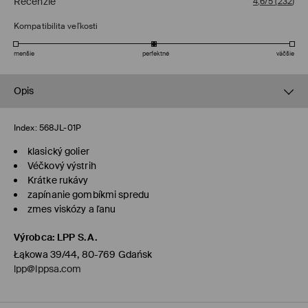
Recenzie
4,6/5
(
232
)
Kompatibilita veľkosti
menšie
perfektné
väčšie
Opis
Index:
568JL-01P
klasický golier
Véčkový výstrih
Krátke rukávy
zapínanie gombíkmi spredu
zmes viskózy a ľanu
Výrobca
:
LPP S.A.
Łąkowa 39/44, 80-769 Gdańsk
lpp@lppsa.com