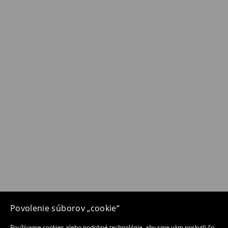
Povolenie súborov „cookie“
Používame cookies alebo podobné technológie, aby sme vám poskytli čo