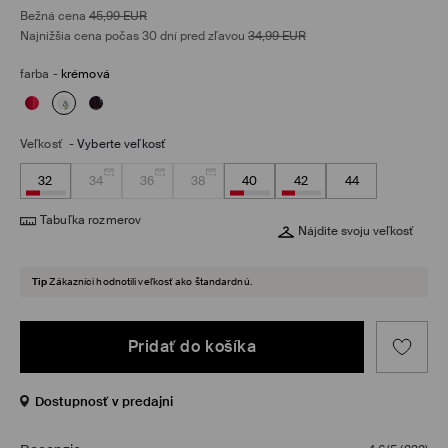
Bežná cena
45,99
EUR
Najnižšia cena počas 30 dní pred zľavou
34,99
EUR
farba
-
krémová
Veľkosť
-
Vyberte veľkosť
32
34
36
38
40
42
44
Tabuľka rozmerov
Nájdite svoju veľkosť
Tip
Zákazníci hodnotili veľkosť ako štandardnú.
Pridať do košíka
Dostupnosť v predajni