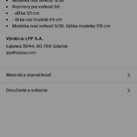
Modelka nosí veľkosť S/36
Rozmery pre veľkosť 36:
- dĺžka 121 cm
- šírka cez hrudník 49 cm
Modelka nosí veľkosť S/36. Výška modelky 176 cm
Výrobca
:
LPP S.A.
Łąkowa 39/44, 80-769 Gdańsk
lpp@lppsa.com
Materiál a starostlivosť
Doručenie a vrátenie
Vrchný materiál
:
100% POLYESTER
Podšívka
:
100% POLYESTER
Zásada dodania
PRAŤ V PRÁČKE, MAX. TEPLOTA 30°C
VÝROBOK SA NESMIE BIELIŤ
Dodanie na obchod Mohito
(1-6 pracovných dní)
0,00 €
/ Online platba
VÝROBOK SA NESMIE SUŠIŤ V BUBNOVEJ SUŠIČKE