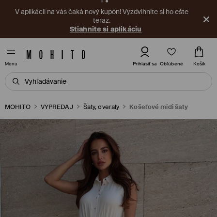
V aplikácii na vás čaká nový kupón! Vyzdvihnite si ho ešte
teraz.
Stiahnite si aplikáciu
Obľúbené
Prihlásiť sa
Košík
Menu
MOHITO
VÝPREDAJ
Šaty, overaly
Košeľové midi šaty