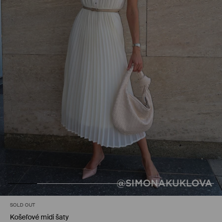
SOLD OUT
Košeľové midi šaty