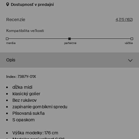
Dostupnosť v predajni
Recenzie
4,7/5
(
162
)
Kompatibilita veľkosti
menšie
perfektné
väčšie
Opis
Index:
7387Y-01X
dĺžka midi
klasický golier
Bez rukávov
zapínanie gombíkmi spredu
Plisovaná sukňa
S opaskom
Výška modelky: 176 cm