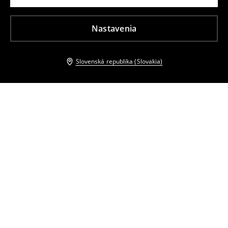
Nastavenia
Slovenská republika (Slovakia)
Ostatní zákazníci si tiež vybrali
Košeľové midišaty
Mini šaty
24
,
99
EUR
14
,
99
EUR