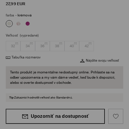
27,99
EUR
farba
-
krémová
Veľkosť
(vypredané)
32
34
36
38
40
42
Tabuľka rozmerov
Nájdite svoju veľkosť
Tento produkt je momentálne nedostupný online. Prihláste sa na
odber upozornenia a my vám dáme vedieť, keď bude k dispozícii,
alebo si overte dostupnosť v obchode.
Tip
Zákazníci hodnotili veľkosť ako štandardnú.
Upozorniť na dostupnosť