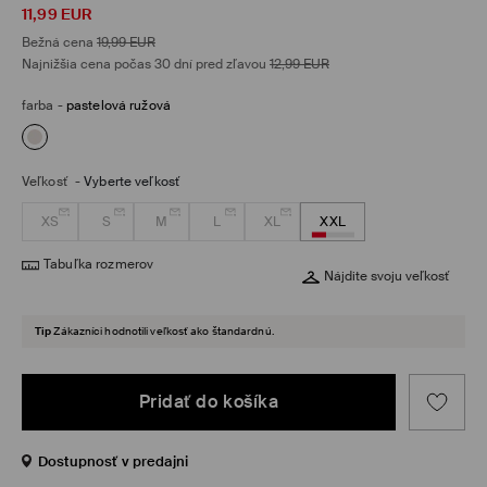
11,99
EUR
Bežná cena
19,99
EUR
Najnižšia cena počas 30 dní pred zľavou
12,99
EUR
farba
-
pastelová ružová
Veľkosť
-
Vyberte veľkosť
XS
S
M
L
XL
XXL
Tabuľka rozmerov
Nájdite svoju veľkosť
Tip
Zákazníci hodnotili veľkosť ako štandardnú.
Pridať do košíka
Dostupnosť v predajni