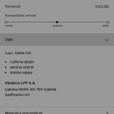
Recenzie
4,9/5
(
58
)
Kompatibilita veľkosti
menšie
perfektné
väčšie
Opis
Index:
729KN-03X
Ležérny dizajn
okrúhly výstrih
Krátke rukávy
Výrobca
:
LPP S.A.
Łąkowa 39/44, 80-769 Gdańsk
lpp@lppsa.com
Materiál a starostlivosť