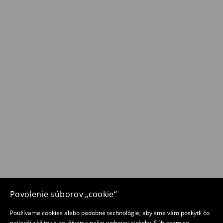
Povolenie súborov „cookie“
Používame cookies alebo podobné technológie, aby sme vám poskytli čo
najlepší zážitok z používania našej webovej stránky. Súhlasom so