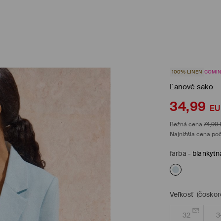
100% LINEN
COMI
Ľanové sako
34,99
EU
Bežná cena
74,99
Najnižšia cena poč
farba
-
blankytn
Veľkosť
(čoskor
32
3