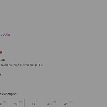
NG SOON
R
EUR
as 30 dní pred zľavou
49,99
EUR
á
o dostupné)
4
36
38
40
42