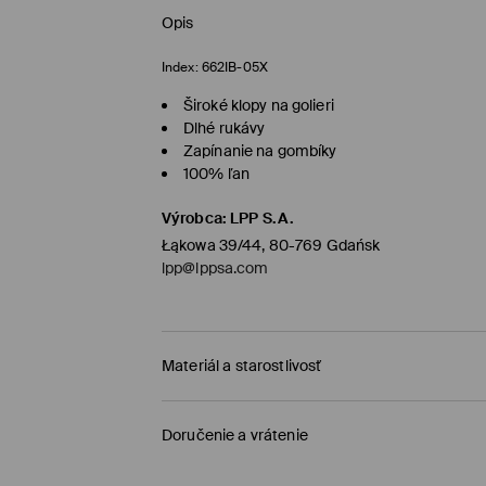
Opis
Index:
662IB-05X
Široké klopy na golieri
Dlhé rukávy
Zapínanie na gombíky
100% ľan
Výrobca
:
LPP S.A.
Łąkowa 39/44, 80-769 Gdańsk
lpp@lppsa.com
Materiál a starostlivosť
PRVÝ MATERIÁL
:
100% ĽAN
Doručenie a vrátenie
PRVÁ PODŠÍVKA
:
50% BAVLNA, 50% VISKÓZA
Zásada dodania