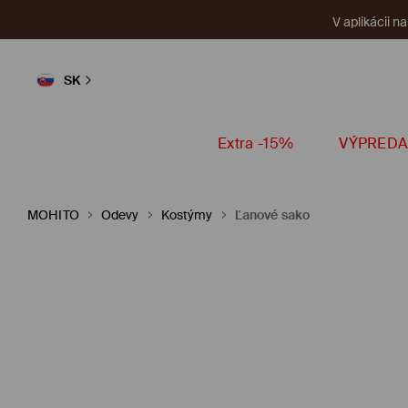
V aplikácii n
SK
Extra -15%
VÝPREDA
MOHITO
Odevy
Kostýmy
Ľanové sako