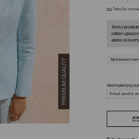
Tabuľka rozme
Tento produkt
odber upozorn
alebo si over
Tip
Zákazníci hodno
Skompletizuj out
Dolaď spodný di