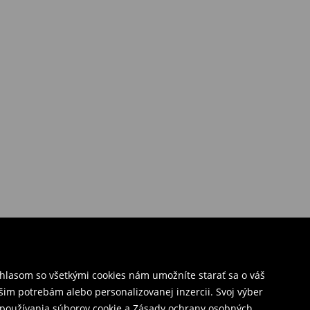
úhlasom so všetkými cookies nám umožníte starať sa o váš
šim potrebám alebo personalizovanej inzercii. Svoj výber
y používania súborov cookie a Zásady ochrany osobných