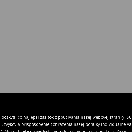
požiadavkám alebo predstavám
a
venskej Republiky. Prineste si s
ebo potvrdenie objednávky.
e nám tovar naspäť.
ných predajniach. Prosím,
oskytli čo najlepší zážitok z používania našej webovej stránky. S
í, zvykov a prispôsobenie zobrazenia našej ponuky individuálne va
“. Ak sa chcete dozvedieť viac, odporúčame vám prečítať si Zásad