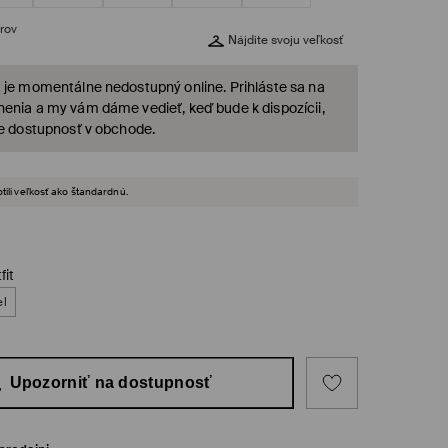
rov
Nájdite svoju veľkosť
 je momentálne nedostupný online. Prihláste sa na
enia a my vám dáme vedieť, keď bude k dispozícii,
te dostupnosť v obchode.
tili veľkosť ako štandardnú.
fit
el
Upozorniť na dostupnosť