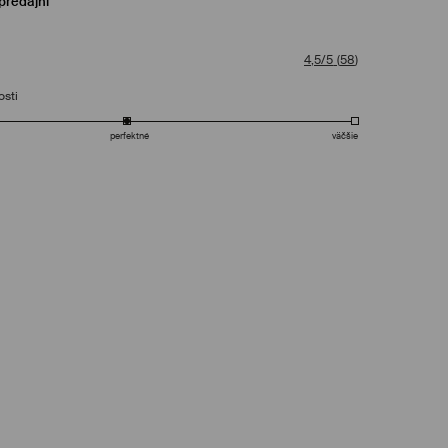
predajni
4,5/5
(
58
)
osti
perfektné
väčšie