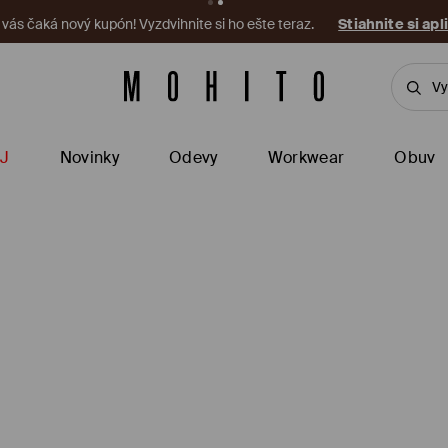
a vás čaká nový kupón! Vyzdvihnite si ho ešte teraz.
Stiahnite si apl
J
Novinky
Odevy
Workwear
Obuv