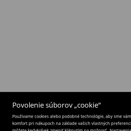
Zásada vrátenia tovaru
Ak objednané výrobky nezodpovedajú Vašim 
môžete ich vrátiť do 30 dní od dátumu dodani
- na ktoromkoľvek obchode MOHITO v rámci Slo
tovarom aj doklad o jeho zakúpení/ faktúru, al
- vyplňte on-line formulár na vrátenie a pošlit
Plavky a pyžamá nie je možné vrátiť v kamen
použite online formulár na vrátenie tovaru.
⟶
Vrátenie a výmena
Povolenie súborov „cookie“
Používame cookies alebo podobné technológie, aby sme vám p
komfort pri nákupoch na základe vašich vlastných preferenci
môžete kedykoľvek zmeniť kliknutím na možnosť „Nastavenia