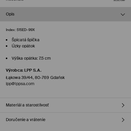
Opis
Index:
515ED-99X
Špicatá špička
Úzky opätok
Výška opätka: 7.5 cm
Výrobca
:
LPP S.A.
Łąkowa 39/44, 80-769 Gdańsk
lpp@lppsa.com
Materiál a starostlivosť
Doručenie a vrátenie
Vrchný materiál
:
100% POLYURETÁN
Podšívka
:
100% POLYURETÁN