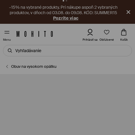
–4 EUR na nezľavnené produkty. Pri nákupe nad 40 EUR,
03.08–09.08.
Stiahnite si aplikáciu
Obľúbené
Prihlásiť sa
Košík
Menu
Obuv na vysokom opätku