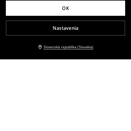
OK
Nastavenia
Slovenská republika (Slovakia)
Ostatní zákazníci si tiež vybrali