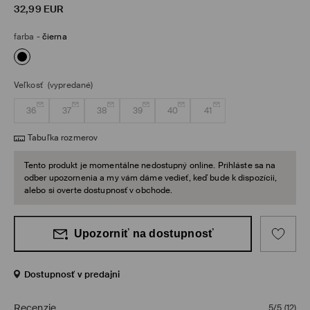
32,99
EUR
farba
-
čierna
Veľkosť
(vypredané)
36
37
38
39
40
41
Tabuľka rozmerov
Tento produkt je momentálne nedostupný online. Prihláste sa na
odber upozornenia a my vám dáme vedieť, keď bude k dispozícii,
alebo si overte dostupnosť v obchode.
Upozorniť na dostupnosť
Dostupnosť v predajni
Recenzie
5/5
(
12
)