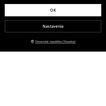
OK
Nastavenia
Slovenská republika (Slovakia)
Ostatní zákazníci si tiež vybrali