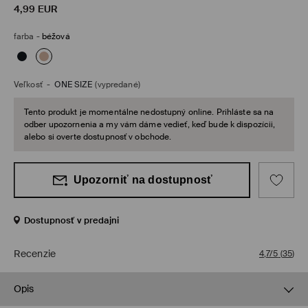
4,99
EUR
farba
-
béžová
Veľkosť
-
ONE SIZE
(vypredané)
Tento produkt je momentálne nedostupný online. Prihláste sa na
odber upozornenia a my vám dáme vedieť, keď bude k dispozícii,
alebo si overte dostupnosť v obchode.
Upozorniť na dostupnosť
Dostupnosť v predajni
Recenzie
4,7/5
(
35
)
Opis