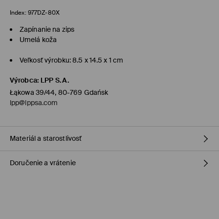
Index:
977DZ-80X
Zapínanie na zips
Umelá koža
Veľkosť výrobku: 8.5 x 14.5 x 1 cm
Výrobca
:
LPP S.A.
Łąkowa 39/44, 80-769 Gdańsk
lpp@lppsa.com
Materiál a starostlivosť
Doručenie a vrátenie
Vrchný materiál
:
100% POLYURETÁN
NEPRAŤ
Zásada dodania
VÝROBOK SA NESMIE BIELIŤ
Dodanie na obchod Mohito
(1-6 pracovných dní)