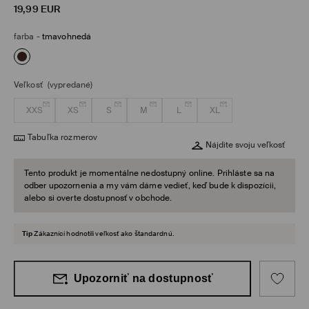
19,99
EUR
farba
-
tmavohnedá
Veľkosť
(vypredané)
XXS
XS
S
M
L
XL
Tabuľka rozmerov
Nájdite svoju veľkosť
Tento produkt je momentálne nedostupný online. Prihláste sa na
odber upozornenia a my vám dáme vedieť, keď bude k dispozícii,
alebo si overte dostupnosť v obchode.
Tip
Zákazníci hodnotili veľkosť ako štandardnú.
Upozorniť na dostupnosť