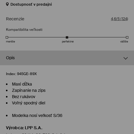
Dostupnosť v predajni
Recenzie
4,6/5
(
124
)
Kompatibilita veľkosti
menšie
perfektné
väčšie
Opis
Index:
945GE-89X
Maxi dĺžka
Zapínanie na zips
Bez rukávov
Voľný spodný diel
Modelka nosí veľkosť S/36
Výrobca
:
LPP S.A.