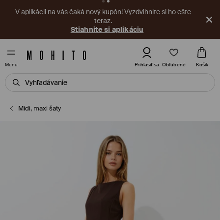
V aplikácii na vás čaká nový kupón! Vyzdvihnite si ho ešte
teraz.
Stiahnite si aplikáciu
Obľúbené
Prihlásiť sa
Košík
Menu
Midi, maxi šaty