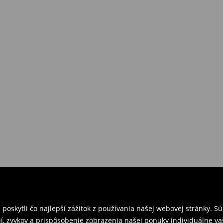
požiadavkám alebo predstavám
a
venskej Republiky. Prineste si s
ebo potvrdenie objednávky.
e nám tovar naspäť.
ných predajniach. Prosím,
oskytli čo najlepší zážitok z používania našej webovej stránky. S
í, zvykov a prispôsobenie zobrazenia našej ponuky individuálne va