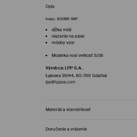
Opis
Index:
800BR-99P
dĺžka midi
viazanie na páse
módny vzor
Modelka nosí veľkosť S/36
Výrobca
:
LPP S.A.
Łąkowa 39/44, 80-769 Gdańsk
lpp@lppsa.com
Materiál a starostlivosť
PRVÁ POLOŹKA PRVÝ MATERIÁL
:
100% POLYESTER
Doručenie a vrátenie