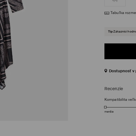
44
Tabuľka rozme
Tip
Zákazníci hodno
Dostupnosť v 
Recenzie
Kompatibilita veľk
menšie