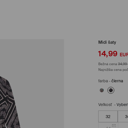
Midi šaty
14,99
EU
Bežná cena
34,99
Najnižšia cena poč
farba
-
čierna
Veľkosť
-
Vyber
32
3