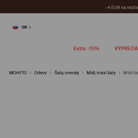
–4 EUR na nezľa
SK
Extra -15%
VÝPREDA
MOHITO
Odevy
Šaty, overaly
Midi, maxi šaty
Midi š