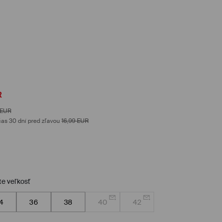
R
EUR
as 30 dní pred zľavou
16,99
EUR
te veľkosť
4
36
38
40
42