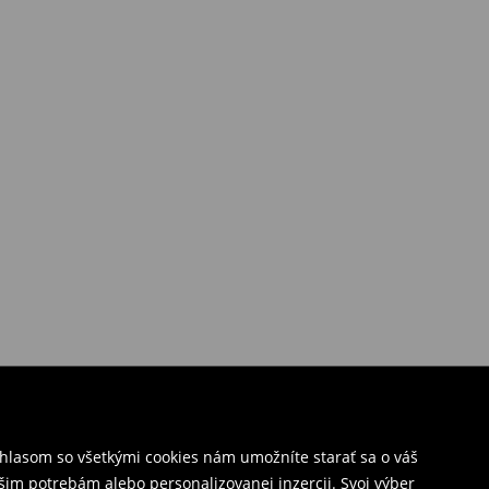
úhlasom so všetkými cookies nám umožníte starať sa o váš
šim potrebám alebo personalizovanej inzercii. Svoj výber