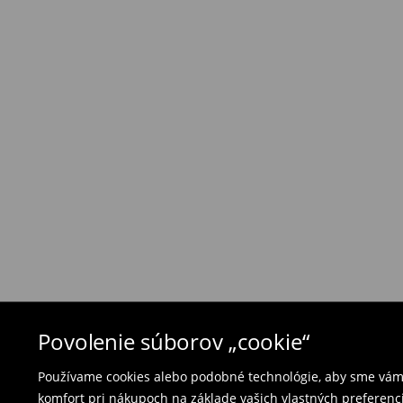
Zásada vrátenia tovaru
Ak objednané výrobky nezodpovedajú Vašim 
môžete ich vrátiť do 30 dní od dátumu dodani
- na ktoromkoľvek obchode MOHITO v rámci Slo
tovarom aj doklad o jeho zakúpení/ faktúru, al
- vyplňte on-line formulár na vrátenie a pošlit
Plavky a pyžamá nie je možné vrátiť v kamen
použite online formulár na vrátenie tovaru.
⟶
Vrátenie a výmena
Povolenie súborov „cookie“
Používame cookies alebo podobné technológie, aby sme vám p
komfort pri nákupoch na základe vašich vlastných preferenci