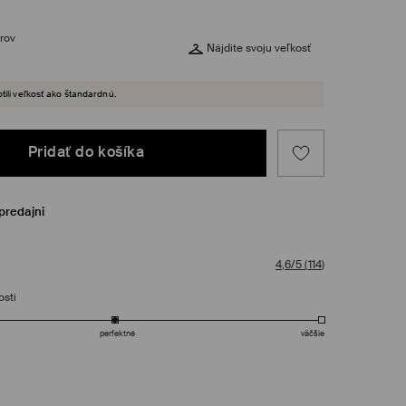
rov
Nájdite svoju veľkosť
tili veľkosť ako štandardnú.
Pridať do košíka
predajni
4,6/5
(
114
)
osti
perfektné
väčšie