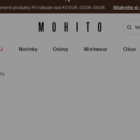
vnené produkty. Pri nákupe nad 40 EUR, 03.08–09.08.
Stiahnite si
J
Novinky
Odevy
Workwear
Obuv
aty