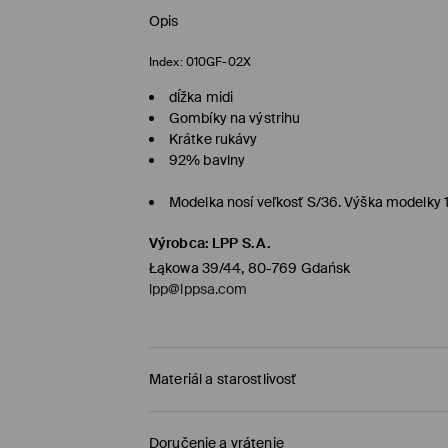
Opis
Index:
010GF-02X
dĺžka midi
Gombíky na výstrihu
Krátke rukávy
92% bavlny
Modelka nosí veľkosť S/36. Výška modelky
Výrobca
:
LPP S.A.
Łąkowa 39/44, 80-769 Gdańsk
lpp@lppsa.com
Materiál a starostlivosť
PRVÝ MATERIÁL
:
92% BAVLNA, 8% ELASTAN
Doručenie a vrátenie