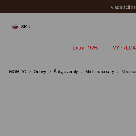
V aplikácii n
SK
Extra -15%
VÝPREDA
MOHITO
Odevy
Šaty, overaly
Midi, maxi šaty
Midi š