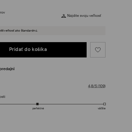
rov
Nájdite svoju veľkosť
tili veľkosť ako štandardnú.
Pridať do košíka
predajni
4,8/5
(
109
)
osti
perfektné
väčšie