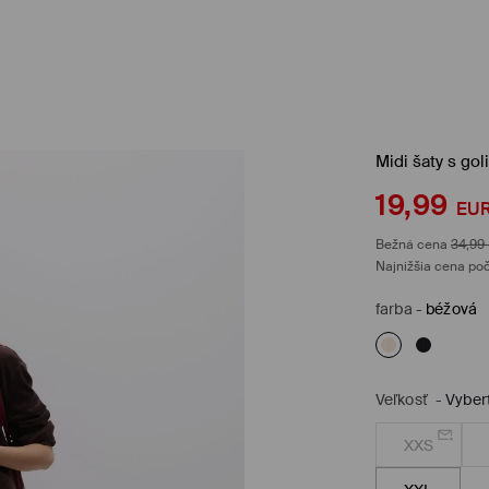
Midi šaty s go
19,99
EU
Bežná cena
34,99
Najnižšia cena poč
farba
-
béžová
Veľkosť
-
Vyber
XXS