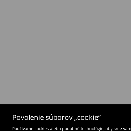
⟶
Náklady na dopravu a dodacia doba
Zásada vrátenia tovaru
Ak objednané výrobky nezodpovedajú Vašim 
môžete ich vrátiť do 30 dní od dátumu dodani
- na ktoromkoľvek obchode MOHITO v rámci Slo
tovarom aj doklad o jeho zakúpení/ faktúru, al
- vyplňte on-line formulár na vrátenie a pošlit
Plavky a pyžamá nie je možné vrátiť v kamen
použite online formulár na vrátenie tovaru.
⟶
Vrátenie a výmena
Povolenie súborov „cookie“
Používame cookies alebo podobné technológie, aby sme vám p