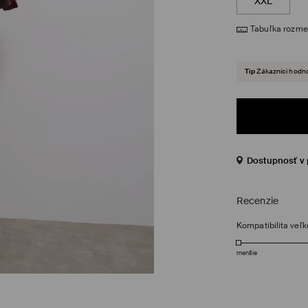
XXL
Tabuľka rozme
Tip
Zákazníci hodno
Dostupnosť v 
Recenzie
Kompatibilita veľk
menšie