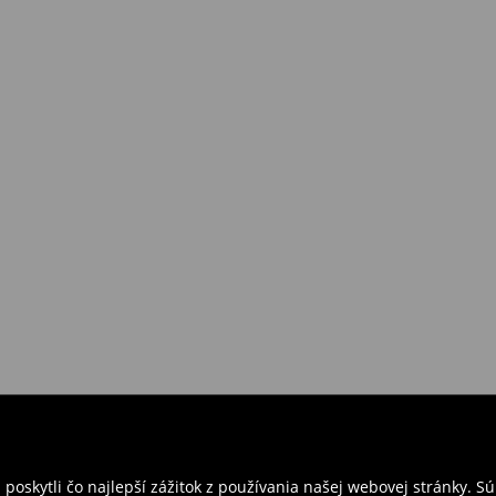
požiadavkám alebo predstavám
a
venskej Republiky. Prineste si s
ebo potvrdenie objednávky.
e nám tovar naspäť.
ných predajniach. Prosím,
oskytli čo najlepší zážitok z používania našej webovej stránky. S