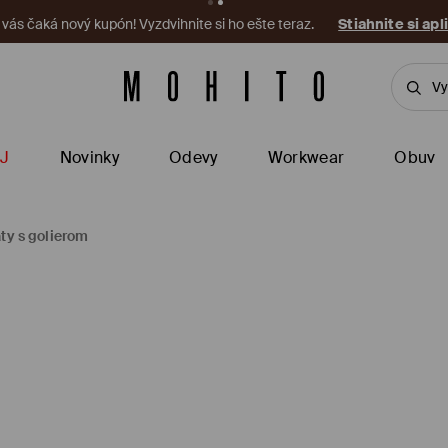
a vás čaká nový kupón! Vyzdvihnite si ho ešte teraz.
Stiahnite si apl
J
Novinky
Odevy
Workwear
Obuv
aty s golierom