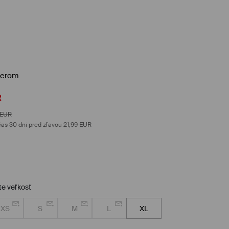
lierom
R
EUR
as 30 dní pred zľavou
21,99
EUR
te veľkosť
XS
S
M
L
XL