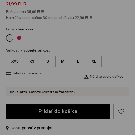
21,99
EUR
Bežná cena
35,99
EUR
Najnižšia cena počas 30 dní pred zľavou
22,99
EUR
farba
-
krémová
Veľkosť
-
Vyberte veľkosť
XXS
XS
S
M
L
XL
Tabuľka rozmerov
Nájdite svoju veľkosť
Tip
Zákazníci hodnotili veľkosť ako štandardnú.
Pridať do košíka
Dostupnosť v predajni