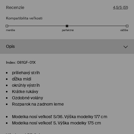
Recenzie
4,5/5
(
51
)
Kompatibilita veľkosti
menšie
perfektné
väčšie
Opis
Index:
081GF-01X
priliehavý strih
dĺžka midi
okrúhly výstrih
Krátke rukávy
Ozdobné volány
Rozparok na zadnom leme
Modelka nosí veľkosť S/36. Výška modelky 177 cm
Modelka nosí veľkosť S. Výška modelky 175 cm