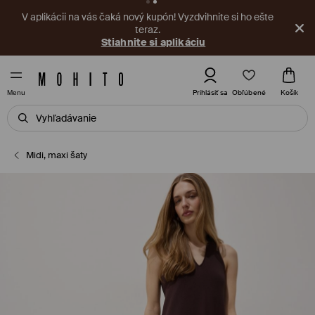
V aplikácii na vás čaká nový kupón! Vyzdvihnite si ho ešte
teraz.
Stiahnite si aplikáciu
Obľúbené
Prihlásiť sa
Košík
Menu
Midi, maxi šaty