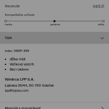
Recenzie
4,8/5
(
7
)
Kompatibilita veľkosti
menšie
perfektné
väčšie
Opis
Index:
068IP-89X
dĺžka midi
Véčkový výstrih
Bez rukávov
Výrobca
:
LPP S.A.
Łąkowa 39/44, 80-769 Gdańsk
lpp@lppsa.com
Materiál a starostlivosť