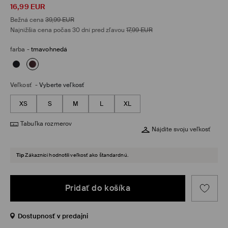
16,99
EUR
Bežná cena
39,99
EUR
Najnižšia cena počas 30 dní pred zľavou
17,99
EUR
farba
-
tmavohnedá
Veľkosť
-
Vyberte veľkosť
XS
S
M
L
XL
Tabuľka rozmerov
Nájdite svoju veľkosť
Tip
Zákazníci hodnotili veľkosť ako štandardnú.
Pridať do košíka
Dostupnosť v predajni