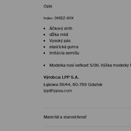
Opis
Index:
065EZ-80X
Áčkový strih
dĺžka midi
Vysoký pás
elastická guma
imitácia semišu
Modelka nosí veľkosť S/36. Výška modelky
Výrobca
:
LPP S.A.
Łąkowa 39/44, 80-769 Gdańsk
lpp@lppsa.com
Materiál a starostlivosť