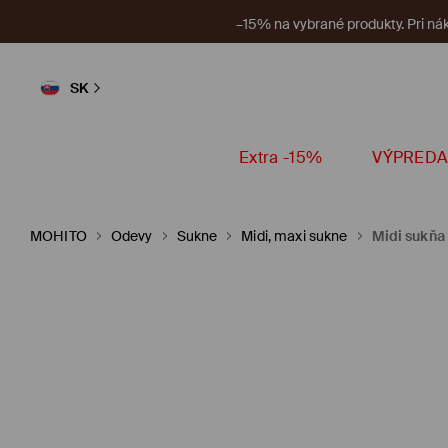
V aplikácii n
SK
Extra -15%
VÝPREDA
MOHITO
Odevy
Sukne
Midi, maxi sukne
Midi sukňa