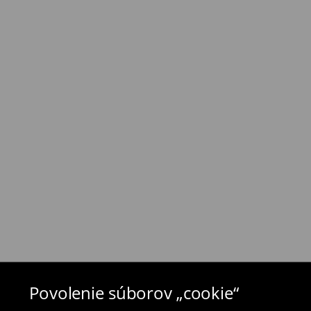
⟶
Náklady na dopravu a dodacia doba
Zásada vrátenia tovaru
Ak objednané výrobky nezodpovedajú Vašim 
môžete ich vrátiť do 30 dní od dátumu dodani
- na ktoromkoľvek obchode MOHITO v rámci Slo
tovarom aj doklad o jeho zakúpení/ faktúru, al
- vyplňte on-line formulár na vrátenie a pošlit
Plavky a pyžamá nie je možné vrátiť v kamen
použite online formulár na vrátenie tovaru.
⟶
Vrátenie a výmena
Povolenie súborov „cookie“