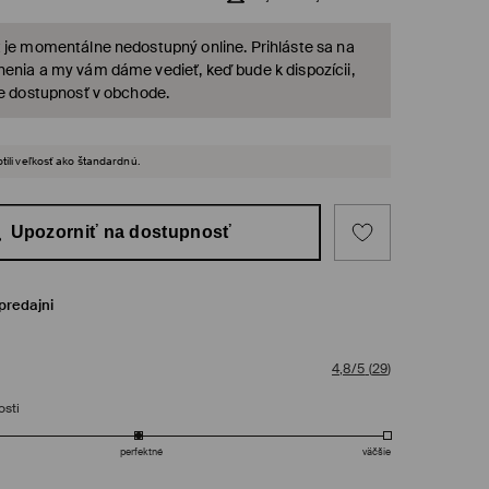
 je momentálne nedostupný online. Prihláste sa na
enia a my vám dáme vedieť, keď bude k dispozícii,
te dostupnosť v obchode.
tili veľkosť ako štandardnú.
Upozorniť na dostupnosť
predajni
4,8/5
(
29
)
osti
perfektné
väčšie