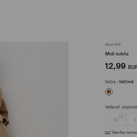
SOLD OUT
Midi sukňa
12,99
EU
farba
-
béžová
Veľkosť
(vypred
32
3
Tabuľka rozme