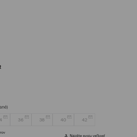
R
ané)
4
36
38
40
42
rov
Nájdite svoju veľkosť