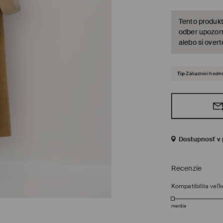
Tento produkt
odber upozorn
alebo si over
Tip
Zákazníci hodno
Dostupnosť v 
Recenzie
Kompatibilita veľk
menšie