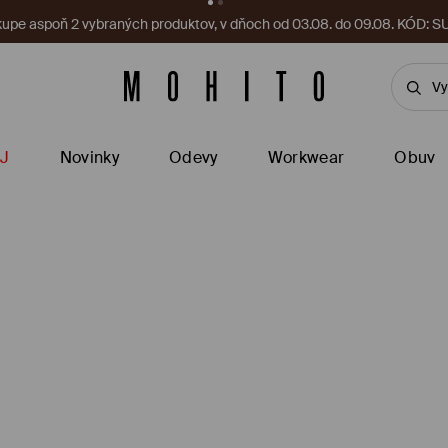
a vás čaká nový kupón! Vyzdvihnite si ho ešte teraz.
Stiahnite si apl
J
Novinky
Odevy
Workwear
Obuv