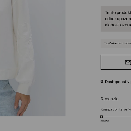
Tento produkt
odber upozorn
alebo si over
Tip
Zákazníci hodno
Dostupnosť v 
Recenzie
Kompatibilita veľk
menšie