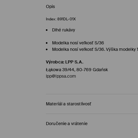
Opis
Index:
891DL-01X
Dlhé rukávy
Modelka nosí veľkosť S/36
Modelka nosí veľkosť S/36. Výška modelky
Výrobca
:
LPP S.A.
Łąkowa 39/44, 80-769 Gdańsk
lpp@lppsa.com
Materiál a starostlivosť
PRVÝ MATERIÁL
:
70% BAVLNA, 30% POLYESTER
Doručenie a vrátenie
PRANIE V PRÁČKE PRI MAX.TEPL. 20°C - N
Zásada dodania