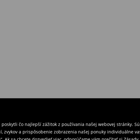
požiadavkám alebo predstavám
a
venskej Republiky. Prineste si s
ebo potvrdenie objednávky.
e nám tovar naspäť.
ných predajniach. Prosím,
oskytli čo najlepší zážitok z používania našej webovej stránky. S
í, zvykov a prispôsobenie zobrazenia našej ponuky individuálne va
“. Ak sa chcete dozvedieť viac, odporúčame vám prečítať si Zásad