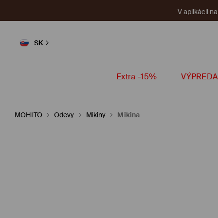
V aplikácii n
SK
Extra -15%
VÝPREDA
MOHITO
Odevy
Mikiny
Mikina