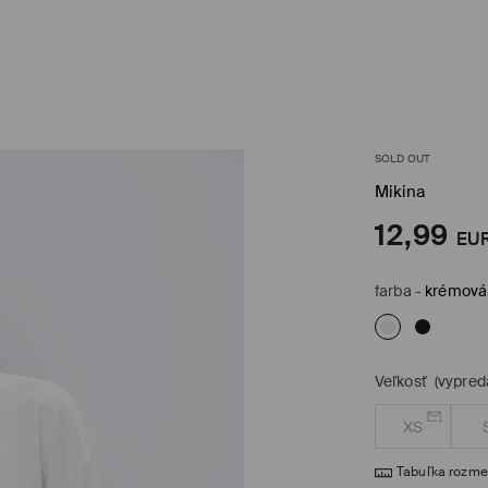
SOLD OUT
Mikina
12,99
EU
farba
-
krémová
Veľkosť
(vypred
XS
Tabuľka rozme