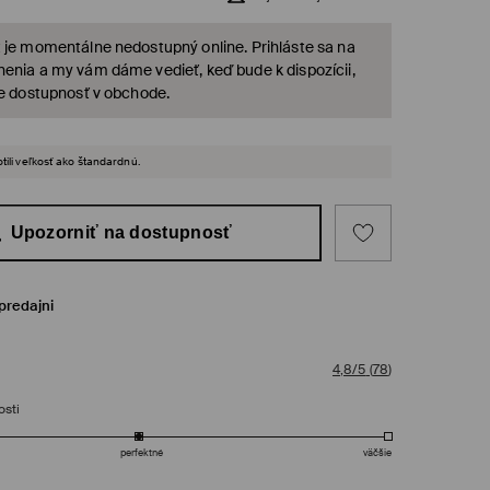
 je momentálne nedostupný online. Prihláste sa na
enia a my vám dáme vedieť, keď bude k dispozícii,
te dostupnosť v obchode.
tili veľkosť ako štandardnú.
Upozorniť na dostupnosť
predajni
4,8/5
(
78
)
osti
perfektné
väčšie