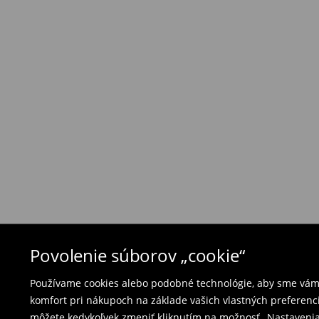
Zásada vrátenia tovaru
Ak objednané výrobky nezodpovedajú Vašim 
môžete ich vrátiť do 30 dní od dátumu dodani
- na ktoromkoľvek obchode MOHITO v rámci Slo
tovarom aj doklad o jeho zakúpení/ faktúru, al
- vyplňte on-line formulár na vrátenie a pošlit
Plavky a pyžamá nie je možné vrátiť v kamen
použite online formulár na vrátenie tovaru.
⟶
Vrátenie a výmena
Povolenie súborov „cookie“
Používame cookies alebo podobné technológie, aby sme vám p
komfort pri nákupoch na základe vašich vlastných preferenci
môžete kedykoľvek zmeniť kliknutím na možnosť „Nastavenia