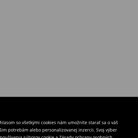
úhlasom so všetkými cookies nám umožníte starať sa o váš
šim potrebám alebo personalizovanej inzercii. Svoj výber
y používania súborov cookie a Zásady ochrany osobných