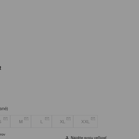
R
ané)
S
M
L
XL
XXL
rov
Nájdite svoju veľkosť