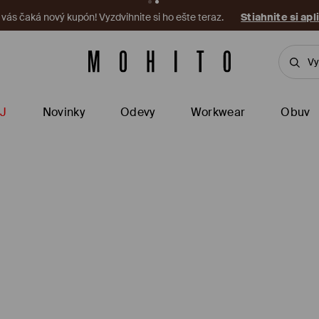
a vás čaká nový kupón! Vyzdvihnite si ho ešte teraz.
Stiahnite si apl
J
Novinky
Odevy
Workwear
Obuv