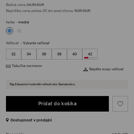
Bežná cena
24,99
EUR
Najnižšia cena počas 30 dní pred zľavou
19,99
EUR
farba
-
modrá
Veľkosť
-
Vyberte veľkosť
32
34
36
38
40
42
Tabuľka rozmerov
Nájdite svoju veľkosť
Tip
Zákazníci hodnotili veľkosť ako štandardnú.
Pridať do košíka
Dostupnosť v predajni