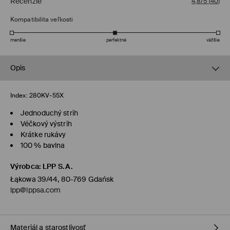
Recenzie
4,8/5
(
40
)
Kompatibilita veľkosti
menšie
perfektné
väčšie
Opis
Index:
280KV-55X
Jednoduchý strih
Véčkový výstrih
Krátke rukávy
100 % bavlna
Výrobca
:
LPP S.A.
Łąkowa 39/44, 80-769 Gdańsk
lpp@lppsa.com
Materiál a starostlivosť