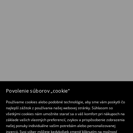
Povolenie súborov „cookie“
Používame cookies alebo podobné technológie, aby sme vám poskytli čo
najlepší zážitok z používania našej webovej stránky. Súhlasom so
všetkými cookies nám umožníte starať sa o váš komfort pri nákupoch na
základe vašich vlastných preferencií, zvykov a prispôsobenie zobrazenia
našej ponuky individuálne vašim potrebám alebo personalizovanej
inzercii. Svoj výber môžete kedykoľvek zmeniť kliknutím na možnosť