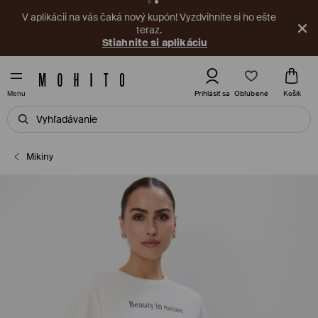
V aplikácii na vás čaká nový kupón! Vyzdvihnite si ho ešte
teraz.
Stiahnite si aplikáciu
Obľúbené
Prihlásiť sa
Košík
Menu
Mikiny