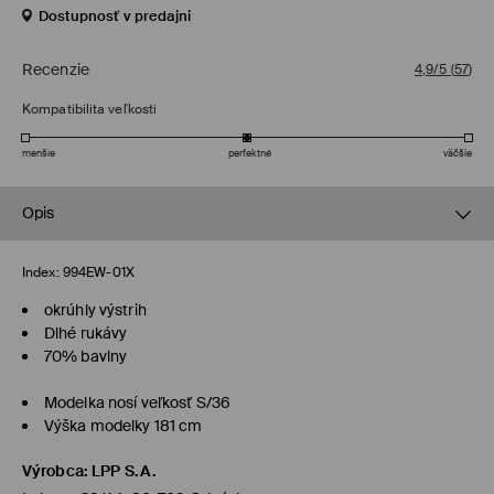
Dostupnosť v predajni
Recenzie
4,9/5
(
57
)
Kompatibilita veľkosti
menšie
perfektné
väčšie
Opis
Index:
994EW-01X
okrúhly výstrih
Dlhé rukávy
70% bavlny
Modelka nosí veľkosť S/36
Výška modelky 181 cm
Výrobca
:
LPP S.A.