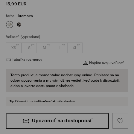
15,99
EUR
farba
-
krémová
Veľkosť
(vypredané)
XS
S
M
L
XL
Tabuľka rozmerov
Nájdite svoju veľkosť
Tento produkt je momentálne nedostupný online. Prihláste sa na
odber upozornenia a my vám dáme vedieť, keď bude k dispozícii,
alebo si overte dostupnosť v obchode.
Tip
Zákazníci hodnotili veľkosť ako štandardnú.
Upozorniť na dostupnosť