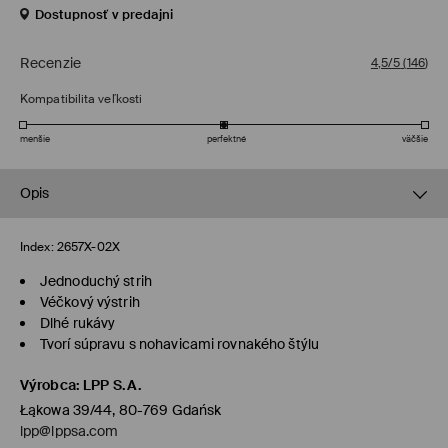
Dostupnosť v predajni
Recenzie
4,5/5
(
146
)
Kompatibilita veľkosti
menšie
perfektné
väčšie
Opis
Index:
2657X-02X
Jednoduchý strih
Véčkový výstrih
Dlhé rukávy
Tvorí súpravu s nohavicami rovnakého štýlu
Výrobca
:
LPP S.A.
Łąkowa 39/44, 80-769 Gdańsk
lpp@lppsa.com