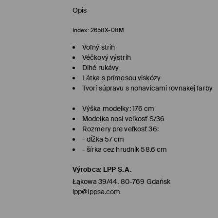
Opis
Index:
2658X-08M
Voľný strih
Véčkový výstrih
Dlhé rukávy
Látka s prímesou viskózy
Tvorí súpravu s nohavicami rovnakej farby
Výška modelky: 176 cm
Modelka nosí veľkosť S/36
Rozmery pre veľkosť 36:
- dĺžka 57 cm
- šírka cez hrudník 58.6 cm
Výrobca
:
LPP S.A.
Łąkowa 39/44, 80-769 Gdańsk
lpp@lppsa.com