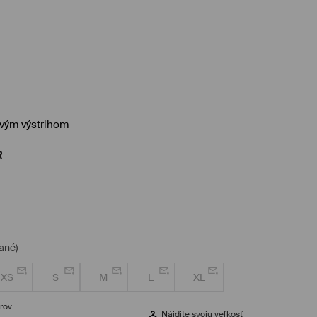
ovým výstrihom
R
ané)
XS
S
M
L
XL
rov
Nájdite svoju veľkosť