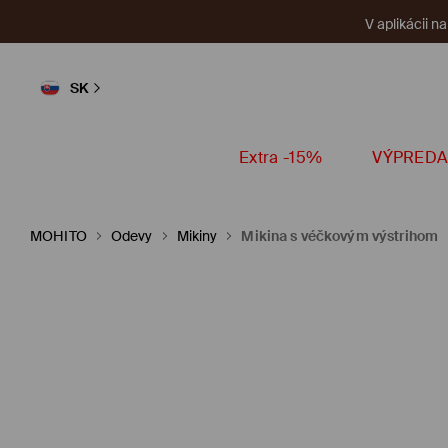
V aplikácii n
SK
Extra -15%
VÝPREDA
MOHITO
Odevy
Mikiny
Mikina s véčkovým výstrihom