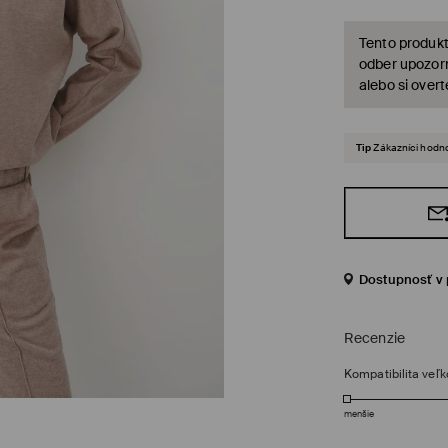
Tento produkt
odber upozorn
alebo si over
Tip
Zákazníci hodno
Dostupnosť v 
Recenzie
Kompatibilita veľk
menšie