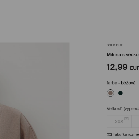
SOLD OUT
Mikina s véčk
12,99
EU
farba
-
béžová
Veľkosť
(vypred
XXS
Tabuľka rozme