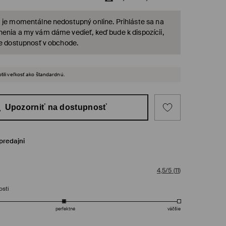
 je momentálne nedostupný online. Prihláste sa na
enia a my vám dáme vedieť, keď bude k dispozícii,
te dostupnosť v obchode.
tili veľkosť ako štandardnú.
Upozorniť na dostupnosť
predajni
4,5/5
(
11
)
osti
perfektné
väčšie