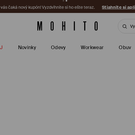
a vás čaká nový kupón! Vyzdvihnite si ho ešte teraz.
Stiahnite si apl
J
Novinky
Odevy
Workwear
Obuv