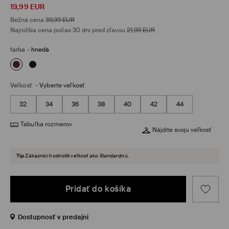
19,99
EUR
Bežná cena
39,99
EUR
Najnižšia cena počas 30 dní pred zľavou
21,99
EUR
farba
-
hnedá
Veľkosť
-
Vyberte veľkosť
32
34
36
38
40
42
44
Tabuľka rozmerov
Nájdite svoju veľkosť
Tip
Zákazníci hodnotili veľkosť ako štandardnú.
Pridať do košíka
Dostupnosť v predajni