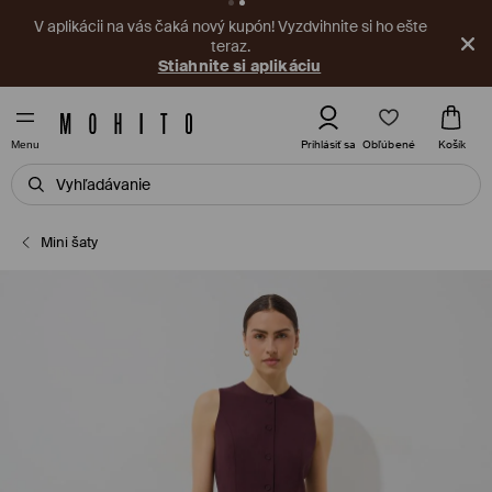
V aplikácii na vás čaká nový kupón! Vyzdvihnite si ho ešte
teraz.
Stiahnite si aplikáciu
Obľúbené
Prihlásiť sa
Košík
Menu
Mini šaty