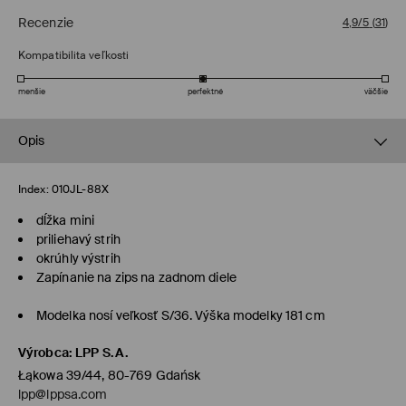
Recenzie
4,9/5
(
31
)
Kompatibilita veľkosti
menšie
perfektné
väčšie
Opis
Index:
010JL-88X
dĺžka mini
priliehavý strih
okrúhly výstrih
Zapínanie na zips na zadnom diele
Modelka nosí veľkosť S/36. Výška modelky 181 cm
Výrobca
:
LPP S.A.
Łąkowa 39/44, 80-769 Gdańsk
lpp@lppsa.com