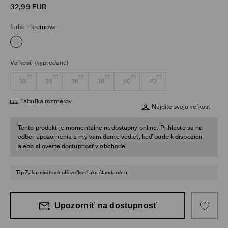
32,99
EUR
farba
-
krémová
Veľkosť
(vypredané)
32
34
36
38
40
42
Tabuľka rozmerov
Nájdite svoju veľkosť
Tento produkt je momentálne nedostupný online. Prihláste sa na
odber upozornenia a my vám dáme vedieť, keď bude k dispozícii,
alebo si overte dostupnosť v obchode.
Tip
Zákazníci hodnotili veľkosť ako štandardnú.
Upozorniť na dostupnosť