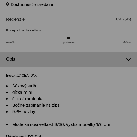
Dostupnosť v predajni
Recenzie
3,5/5
(
95
)
Kompatibilita veľkosti
menšie
perfektné
väčšie
Opis
Index:
240EA-01X
Áčkový strih
dĺžka mini
široké ramienka
Bočné zapínanie na zips
97% bavlny
Modelka nosí veľkosť S/36. Výška modelky 176 cm