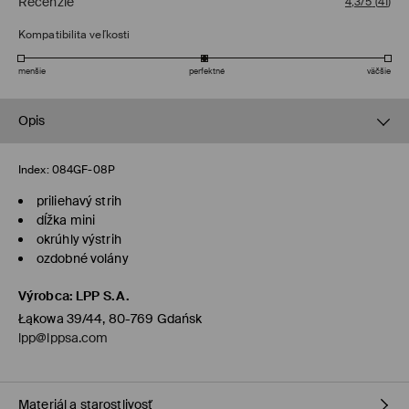
Recenzie
4,3/5
(
41
)
Kompatibilita veľkosti
menšie
perfektné
väčšie
Opis
Index:
084GF-08P
priliehavý strih
dĺžka mini
okrúhly výstrih
ozdobné volány
Výrobca
:
LPP S.A.
Łąkowa 39/44, 80-769 Gdańsk
lpp@lppsa.com
Materiál a starostlivosť