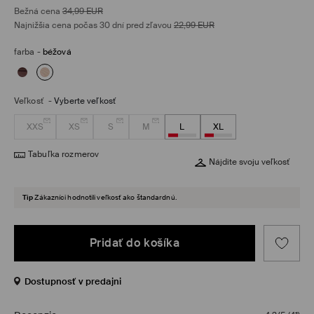
Bežná cena
34,99
EUR
Najnižšia cena počas 30 dní pred zľavou
22,99
EUR
farba
-
béžová
Veľkosť
-
Vyberte veľkosť
XXS
XS
S
M
L
XL
Tabuľka rozmerov
Nájdite svoju veľkosť
Tip
Zákazníci hodnotili veľkosť ako štandardnú.
Pridať do košíka
Dostupnosť v predajni