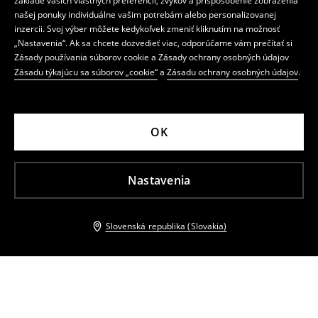
základe vašich vlastných preferencií, zvykov a prispôsobenie zobrazenia
našej ponuky individuálne vašim potrebám alebo personalizovanej
inzercii. Svoj výber môžete kedykoľvek zmeniť kliknutím na možnosť
„Nastavenia“. Ak sa chcete dozvedieť viac, odporúčame vám prečítať si
Zásady používania súborov cookie a Zásady ochrany osobných údajov
Zásadu týkajúcu sa súborov „cookie“
a
Zásadu ochrany osobných údajov
.
OK
Nastavenia
Slovenská republika (Slovakia)