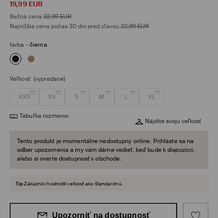
19,99
EUR
Bežná cena
32,99
EUR
Najnižšia cena počas 30 dní pred zľavou
22,99
EUR
farba
-
čierna
Veľkosť
(vypredané)
XXS
XS
S
M
L
XL
Tabuľka rozmerov
Nájdite svoju veľkosť
Tento produkt je momentálne nedostupný online. Prihláste sa na
odber upozornenia a my vám dáme vedieť, keď bude k dispozícii,
alebo si overte dostupnosť v obchode.
Tip
Zákazníci hodnotili veľkosť ako štandardnú.
Upozorniť na dostupnosť