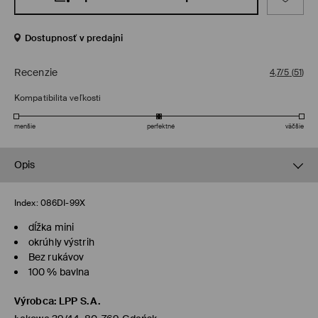
Dostupnosť v predajni
Recenzie
4,7/5
(
51
)
Kompatibilita veľkosti
menšie
perfektné
väčšie
Opis
Index:
086DI-99X
dĺžka mini
okrúhly výstrih
Bez rukávov
100 % bavlna
Výrobca
:
LPP S.A.