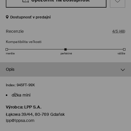
Dostupnosť v predajni
Recenzie
4/5
(
48
)
Kompatibilita veľkosti
menšie
perfektné
väčšie
Opis
Index:
945FT-99X
dĺžka mini
Výrobca
:
LPP S.A.
Łąkowa 39/44, 80-769 Gdańsk
lpp@lppsa.com