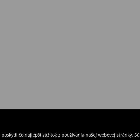
požiadavkám alebo predstavám
a
venskej Republiky. Prineste si s
ebo potvrdenie objednávky.
e nám tovar naspäť.
ných predajniach. Prosím,
oskytli čo najlepší zážitok z používania našej webovej stránky. S