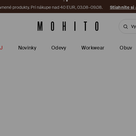
vnené produkty. Pri nákupe nad 40 EUR, 03.08–09.08.
Stiahnite si
J
Novinky
Odevy
Workwear
Obuv