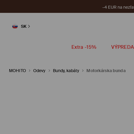
–4 EUR na nezľa
SK
Extra -15%
VÝPREDA
MOHITO
Odevy
Bundy, kabáty
Motorkárska bunda