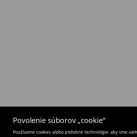
⟶
Náklady na dopravu a dodacia doba
Zásada vrátenia tovaru
Ak objednané výrobky nezodpovedajú Vašim 
môžete ich vrátiť do 30 dní od dátumu dodani
- na ktoromkoľvek obchode MOHITO v rámci Slo
tovarom aj doklad o jeho zakúpení/ faktúru, al
- vyplňte on-line formulár na vrátenie a pošlit
Plavky a pyžamá nie je možné vrátiť v kamen
použite online formulár na vrátenie tovaru.
⟶
Vrátenie a výmena
Povolenie súborov „cookie“
Používame cookies alebo podobné technológie, aby sme vám p