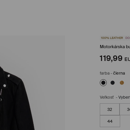
100% LEATHER
DO
Motorkárska b
119,99
E
farba
-
čierna
Veľkosť
-
Vyber
32
3
44