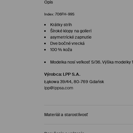
Opis
Index:
706FH-99S
Krátky strih
Široké klopy na golieri
asymetrické zapnutie
Dve bočné vrecká
100 % koža
Modelka nosí veľkosť S/36. Výška modelky
Výrobca
:
LPP S.A.
Łąkowa 39/44, 80-769 Gdańsk
lpp@lppsa.com
Materiál a starostlivosť
PRVÝ MATERIÁL
:
100% KOZIA KOZA