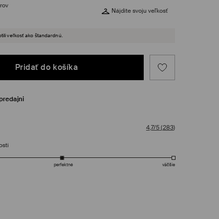
rov
Nájdite svoju veľkosť
tili veľkosť ako štandardnú.
Pridať do košíka
predajni
4,7/5
(
283
)
osti
perfektné
väčšie