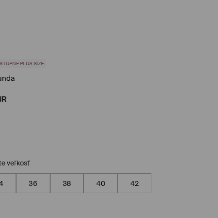
STUPNÉ PLUS SIZE
unda
UR
te veľkosť
4
36
38
40
42