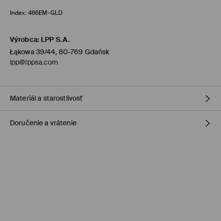
Index:
466EM-GLD
Výrobca
:
LPP S.A.
Łąkowa 39/44, 80-769 Gdańsk
lpp@lppsa.com
Materiál a starostlivosť
Doručenie a vrátenie
Vrchný materiál
:
100% ŽELEZO
Zásada dodania
Dodanie na obchod Mohito
(1-6 pracovných dní)
0,00 €
/ Online platba
Zásielkovňa výdajné miesto
(1-6 pracovných dní)
2,95 €
/ Online platba