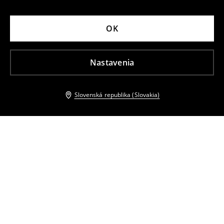
OK
Nastavenia
Slovenská republika (Slovakia)
Ostatní zákazníci si tiež vybrali