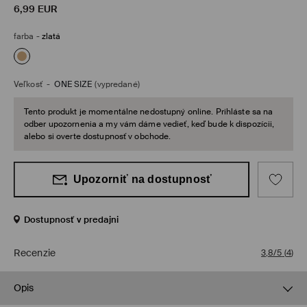
6,99
EUR
farba
-
zlatá
Veľkosť
-
ONE SIZE
(vypredané)
Tento produkt je momentálne nedostupný online. Prihláste sa na
odber upozornenia a my vám dáme vedieť, keď bude k dispozícii,
alebo si overte dostupnosť v obchode.
Upozorniť na dostupnosť
Dostupnosť v predajni
Recenzie
3,8/5
(
4
)
Opis