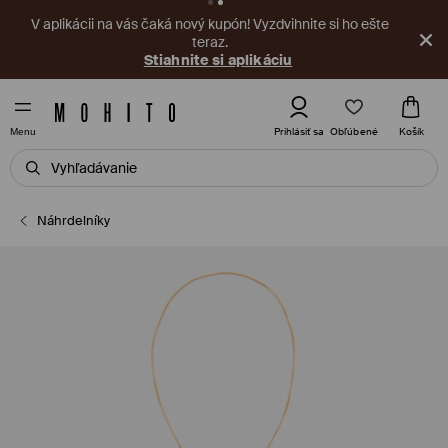
V aplikácii na vás čaká nový kupón! Vyzdvihnite si ho ešte
teraz.
Stiahnite si aplikáciu
Obľúbené
Prihlásiť sa
Košík
Menu
Náhrdelníky