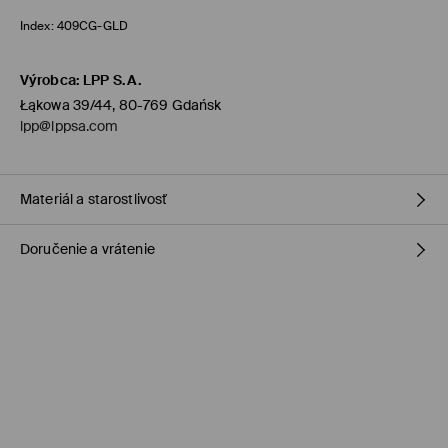
Index:
409CG-GLD
Výrobca
:
LPP S.A.
Łąkowa 39/44, 80-769 Gdańsk
lpp@lppsa.com
Materiál a starostlivosť
Doručenie a vrátenie
Vrchný materiál
:
100% MOSADZ
Zásada dodania
Dodanie na obchod Mohito
(1-6 pracovných dní)
0,00 €
/ Online platba
Zásielkovňa výdajné miesto
(1-6 pracovných dní)
2,95 €
/ Online platba