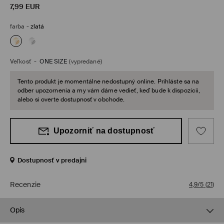
7,99
EUR
farba
-
zlatá
Veľkosť
-
ONE SIZE
(vypredané)
Tento produkt je momentálne nedostupný online. Prihláste sa na
odber upozornenia a my vám dáme vedieť, keď bude k dispozícii,
alebo si overte dostupnosť v obchode.
Upozorniť na dostupnosť
Dostupnosť v predajni
Recenzie
4,9/5
(
21
)
Opis