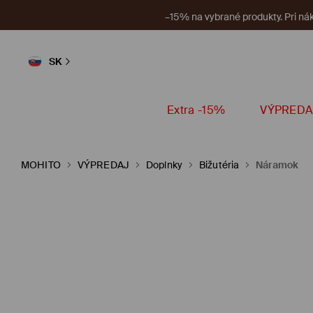
V aplikácii n
SK
Extra -15%
VÝPREDA
MOHITO
VÝPREDAJ
Doplnky
Bižutéria
Náramok