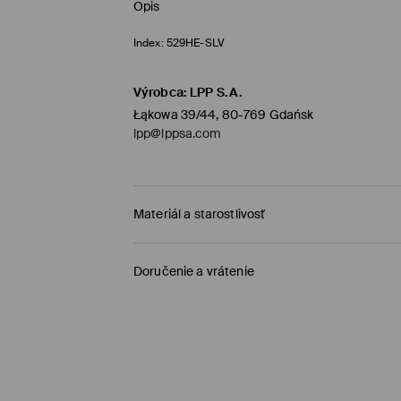
Opis
Index:
529HE-SLV
Výrobca
:
LPP S.A.
Łąkowa 39/44, 80-769 Gdańsk
lpp@lppsa.com
Materiál a starostlivosť
Vrchný materiál
:
100% ZLIATINA ZINKU
Doručenie a vrátenie
Zásada dodania
Dodanie na obchod Mohito
(1-6 pracovných dn
0,00 €
/ Online platba