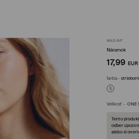
SOLD OUT
Náramok
17,99
EUR
farba
-
striebor
Veľkosť
-
ONE 
Tento produkt
odber upozorn
alebo si over