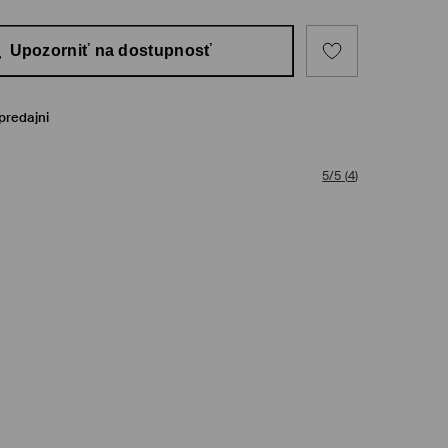
Upozorniť na dostupnosť
predajni
5/5
(
4
)