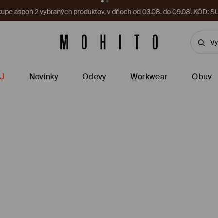
a vás čaká nový kupón! Vyzdvihnite si ho ešte teraz.
Stiahnite si apl
J
Novinky
Odevy
Workwear
Obuv