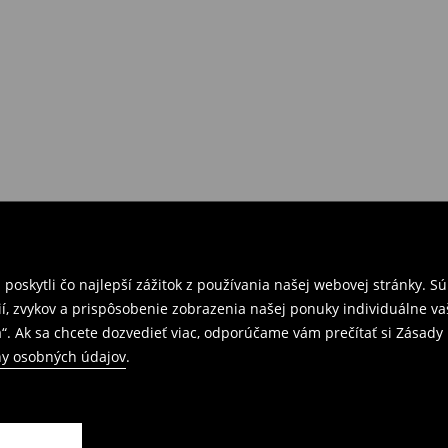
venskej Republiky. Prineste si s
ebo potvrdenie objednávky.
e nám tovar naspäť.
ných predajniach. Prosím,
oskytli čo najlepší zážitok z používania našej webovej stránky. S
í, zvykov a prispôsobenie zobrazenia našej ponuky individuálne va
“. Ak sa chcete dozvedieť viac, odporúčame vám prečítať si Zásad
y osobných údajov
.