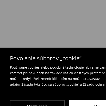
- na ktoromkoľvek obchode MOHITO v rámci Slo
tovarom aj doklad o jeho zakúpení/ faktúru, al
- vyplňte on-line formulár na vrátenie a pošlit
Plavky a pyžamá nie je možné vrátiť v kamen
použite online formulár na vrátenie tovaru.
⟶
Vrátenie a výmena
Povolenie súborov „cookie“
Používame cookies alebo podobné technológie, aby sme vám p
komfort pri nákupoch na základe vašich vlastných preferenci
môžete kedykoľvek zmeniť kliknutím na možnosť „Nastavenia
údajov
Zásadu týkajúcu sa súborov „cookie“
a
Zásadu ochran