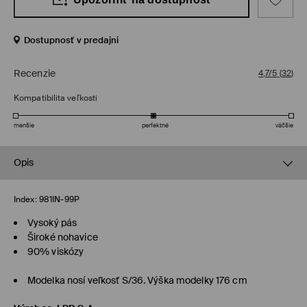
Dostupnosť v predajni
Recenzie
4,7/5
(
32
)
Kompatibilita veľkosti
menšie
perfektné
väčšie
Opis
Index:
981IN-99P
Vysoký pás
Široké nohavice
90% viskózy
Modelka nosí veľkosť S/36. Výška modelky 176 cm