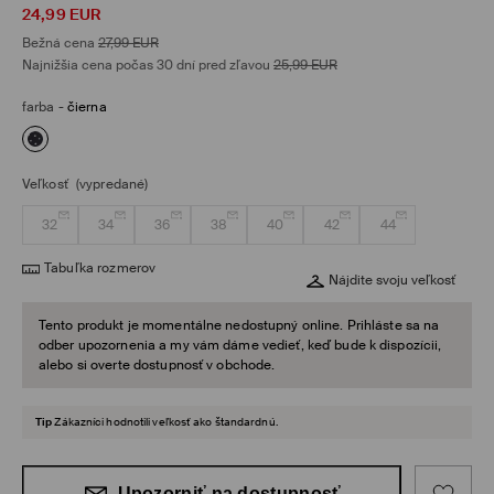
24,99
EUR
Bežná cena
27,99
EUR
Najnižšia cena počas 30 dní pred zľavou
25,99
EUR
farba
-
čierna
Veľkosť
(vypredané)
32
34
36
38
40
42
44
Tabuľka rozmerov
Nájdite svoju veľkosť
Tento produkt je momentálne nedostupný online. Prihláste sa na
odber upozornenia a my vám dáme vedieť, keď bude k dispozícii,
alebo si overte dostupnosť v obchode.
Tip
Zákazníci hodnotili veľkosť ako štandardnú.
Upozorniť na dostupnosť