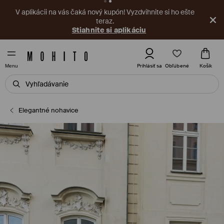
V aplikácii na vás čaká nový kupón! Vyzdvihnite si ho ešte
teraz.
Stiahnite si aplikáciu
Obľúbené
Prihlásiť sa
Košík
Menu
Elegantné nohavice