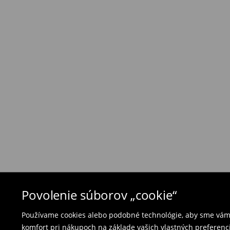
Zásada vrátenia tovaru
Ak objednané výrobky nezodpovedajú Vašim 
môžete ich vrátiť do 30 dní od dátumu dodani
- na ktoromkoľvek obchode MOHITO v rámci Slo
tovarom aj doklad o jeho zakúpení/ faktúru, al
- vyplňte on-line formulár na vrátenie a pošlit
Plavky a pyžamá nie je možné vrátiť v kamen
použite online formulár na vrátenie tovaru.
⟶
Vrátenie a výmena
Povolenie súborov „cookie“
Používame cookies alebo podobné technológie, aby sme vám p
komfort pri nákupoch na základe vašich vlastných preferenci