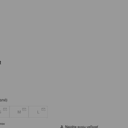
R
ané)
S
M
L
rov
Nájdite svoju veľkosť