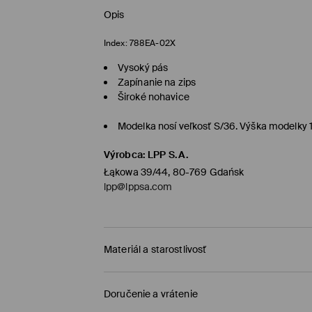
Opis
Index:
788EA-02X
Vysoký pás
Zapínanie na zips
Široké nohavice
Modelka nosí veľkosť S/36. Výška modelky 
Výrobca
:
LPP S.A.
Łąkowa 39/44, 80-769 Gdańsk
lpp@lppsa.com
Materiál a starostlivosť
Vrchný materiál
:
95% POLYESTER, 5% ELASTAN
Doručenie a vrátenie