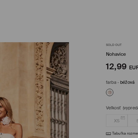
SOLD OUT
Nohavice
12,99
EU
farba
-
béžová
Veľkosť
(vypred
XS
Tabuľka rozme