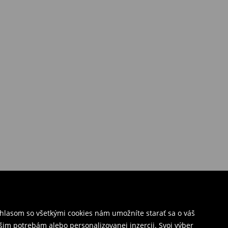
úhlasom so všetkými cookies nám umožníte starať sa o váš
šim potrebám alebo personalizovanej inzercii. Svoj výber