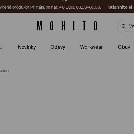
vnené produkty. Pri nákupe nad 40 EUR, 03.08–09.08.
Stiahnite si
J
Novinky
Odevy
Workwear
Obuv
vice