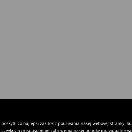
požiadavkám alebo predstavám
a
venskej Republiky. Prineste si s
ebo potvrdenie objednávky.
e nám tovar naspäť.
ných predajniach. Prosím,
oskytli čo najlepší zážitok z používania našej webovej stránky. S
í, zvykov a prispôsobenie zobrazenia našej ponuky individuálne va