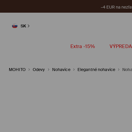
–4 EUR na nezľa
SK
Extra -15%
VÝPREDA
MOHITO
Odevy
Nohavice
Elegantné nohavice
Noha