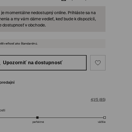
 je momentálne nedostupný online. Prihláste sa na
enia a my vám dáme vedieť, keď bude k dispozícii,
te dostupnosť v obchode.
tili veľkosť ako štandardnú.
Upozorniť na dostupnosť
predajni
4,1/5
(
85
)
osti
perfektné
väčšie