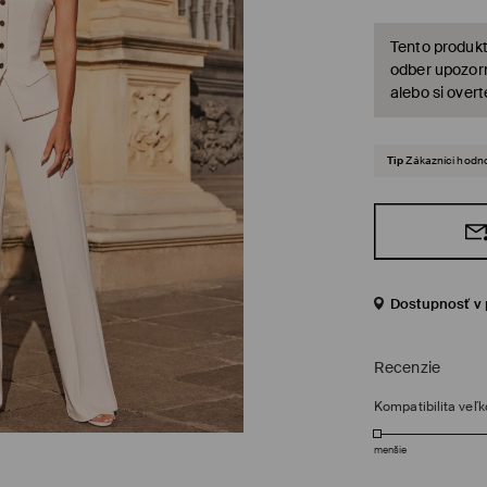
Tento produkt
odber upozorn
alebo si over
Tip
Zákazníci hodno
Dostupnosť v 
Recenzie
Kompatibilita veľk
menšie