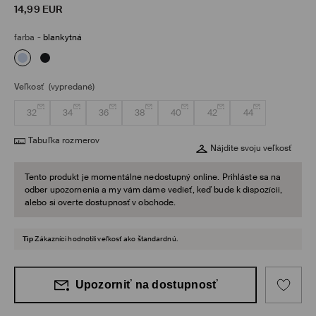
14,99
EUR
farba
-
blankytná
Veľkosť
(vypredané)
32
34
36
38
40
42
44
Tabuľka rozmerov
Nájdite svoju veľkosť
Tento produkt je momentálne nedostupný online. Prihláste sa na
odber upozornenia a my vám dáme vedieť, keď bude k dispozícii,
alebo si overte dostupnosť v obchode.
Tip
Zákazníci hodnotili veľkosť ako štandardnú.
Upozorniť na dostupnosť