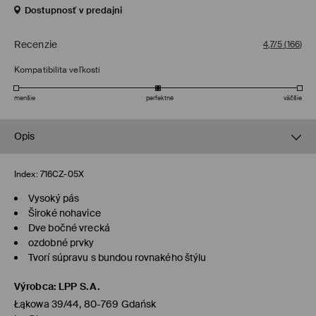
Dostupnosť v predajni
Recenzie
4,7/5
(
166
)
Kompatibilita veľkosti
menšie
perfektné
väčšie
Opis
Index:
716CZ-05X
Vysoký pás
Široké nohavice
Dve bočné vrecká
ozdobné prvky
Tvorí súpravu s bundou rovnakého štýlu
Výrobca
:
LPP S.A.
Łąkowa 39/44, 80-769 Gdańsk