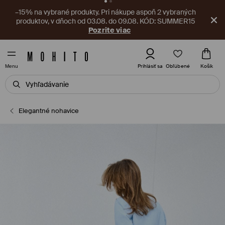
V aplikácii na vás čaká nový kupón! Vyzdvihnite si ho ešte
teraz.
Stiahnite si aplikáciu
Obľúbené
Prihlásiť sa
Košík
Menu
Elegantné nohavice