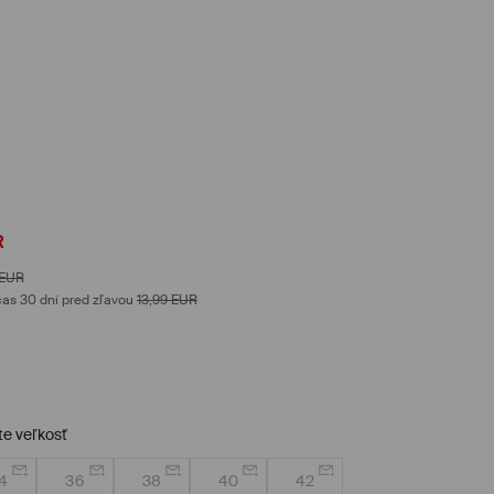
R
EUR
as 30 dní pred zľavou
13,99
EUR
te veľkosť
4
36
38
40
42