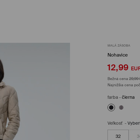
MALÁ ZÁSOBA
Nohavice
12,99
EU
Bežná cena
29,99
Najnižšia cena poč
farba
-
čierna
Veľkosť
-
Vyber
32
3