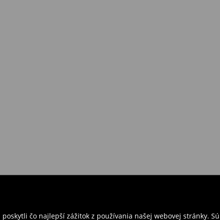
požiadavkám alebo predstavám
a
venskej Republiky. Prineste si s
ebo potvrdenie objednávky.
e nám tovar naspäť.
ných predajniach. Prosím,
oskytli čo najlepší zážitok z používania našej webovej stránky. S