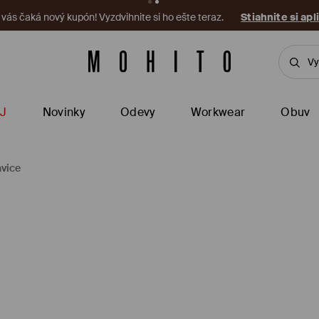
a vás čaká nový kupón! Vyzdvihnite si ho ešte teraz.
Stiahnite si apl
J
Novinky
Odevy
Workwear
Obuv
vice