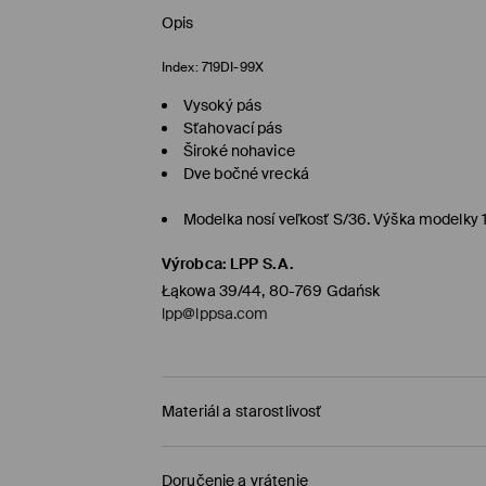
Opis
Index:
719DI-99X
Vysoký pás
Sťahovací pás
Široké nohavice
Dve bočné vrecká
Modelka nosí veľkosť S/36. Výška modelky
Výrobca
:
LPP S.A.
Łąkowa 39/44, 80-769 Gdańsk
lpp@lppsa.com
Materiál a starostlivosť
PRVÝ MATERIÁL
:
64% POLYESTER, 34% VISKÓZA, 
Doručenie a vrátenie