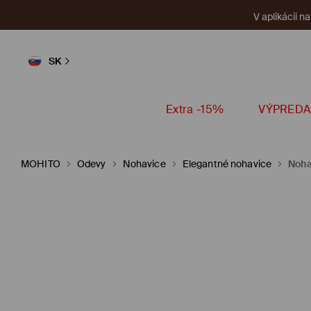
V aplikácii n
SK
Extra -15%
VÝPREDA
MOHITO
Odevy
Nohavice
Elegantné nohavice
Noha