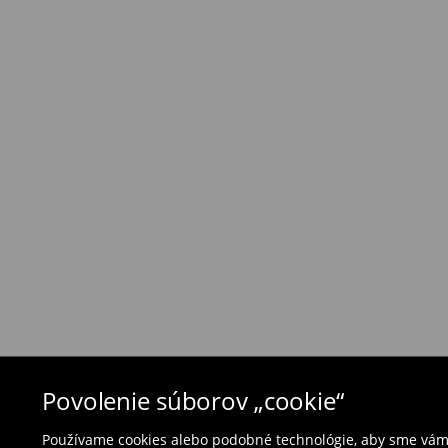
⟶
Náklady na dopravu a dodacia doba
Zásada vrátenia tovaru
Ak objednané výrobky nezodpovedajú Vašim 
môžete ich vrátiť do 30 dní od dátumu dodani
- na ktoromkoľvek obchode MOHITO v rámci Slo
tovarom aj doklad o jeho zakúpení/ faktúru, al
- vyplňte on-line formulár na vrátenie a pošlit
Plavky a pyžamá nie je možné vrátiť v kamen
použite online formulár na vrátenie tovaru.
⟶
Vrátenie a výmena
Povolenie súborov „cookie“
Používame cookies alebo podobné technológie, aby sme vám p