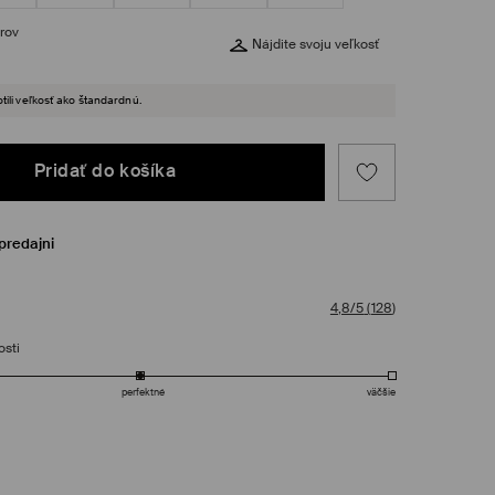
rov
Nájdite svoju veľkosť
tili veľkosť ako štandardnú.
Pridať do košíka
predajni
4,8/5
(
128
)
osti
perfektné
väčšie