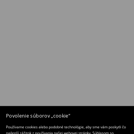
Povolenie súborov „cookie“
Používame cookies alebo podobné technológie, aby sme vám poskytli čo
najlepší zážitok z používania našej webovej stránky. Súhlasom so