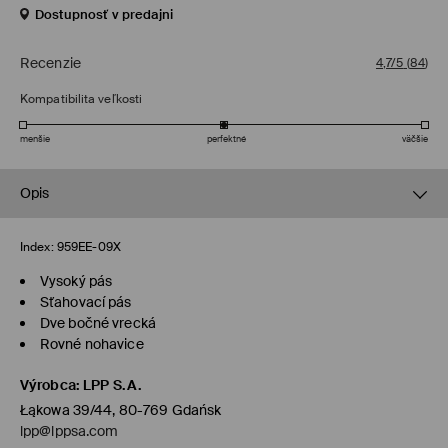
Dostupnosť v predajni
Recenzie
4,7/5
(
84
)
Kompatibilita veľkosti
menšie
perfektné
väčšie
Opis
Index:
959EE-09X
Vysoký pás
Sťahovací pás
Dve bočné vrecká
Rovné nohavice
Výrobca
:
LPP S.A.
Łąkowa 39/44, 80-769 Gdańsk
lpp@lppsa.com