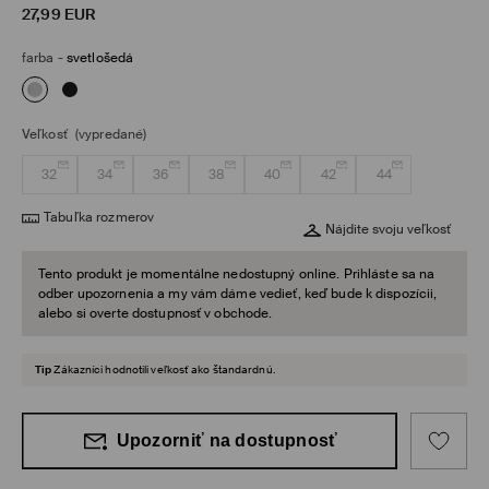
27,99
EUR
farba
-
svetlošedá
Veľkosť
(vypredané)
32
34
36
38
40
42
44
Tabuľka rozmerov
Nájdite svoju veľkosť
Tento produkt je momentálne nedostupný online. Prihláste sa na
odber upozornenia a my vám dáme vedieť, keď bude k dispozícii,
alebo si overte dostupnosť v obchode.
Tip
Zákazníci hodnotili veľkosť ako štandardnú.
Upozorniť na dostupnosť