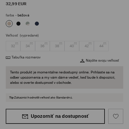
32,99
EUR
farba
-
béžová
Veľkosť
(vypredané)
32
34
36
38
40
42
44
Tabuľka rozmerov
Nájdite svoju veľkosť
Tento produkt je momentálne nedostupný online. Prihláste sa na
odber upozornenia a my vám dáme vedieť, keď bude k dispozícii,
alebo si overte dostupnosť v obchode.
Tip
Zákazníci hodnotili veľkosť ako štandardnú.
Upozorniť na dostupnosť