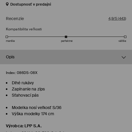
Dostupnosť v predajni
Recenzie
4,9/5
(
443
)
Kompatibilita veľkosti
menšie
perfektné
väčšie
Opis
Index:
086DS-08X
Dlhé rukávy
Zapínanie na zips
Sťahovací pás
Modelka nosí veľkosť S/36
Výška modelky 174 cm
Výrobca
:
LPP S.A.