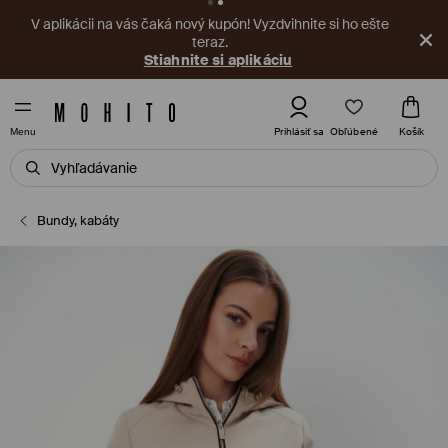
V aplikácii na vás čaká nový kupón! Vyzdvihnite si ho ešte
teraz.
Stiahnite si aplikáciu
Obľúbené
Prihlásiť sa
Košík
Menu
Bundy, kabáty