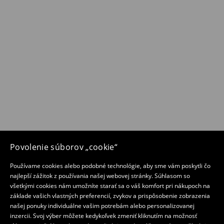
Povolenie súborov „cookie“
Používame cookies alebo podobné technológie, aby sme vám poskytli čo
najlepší zážitok z používania našej webovej stránky. Súhlasom so
všetkými cookies nám umožníte starať sa o váš komfort pri nákupoch na
základe vašich vlastných preferencií, zvykov a prispôsobenie zobrazenia
našej ponuky individuálne vašim potrebám alebo personalizovanej
inzercii. Svoj výber môžete kedykoľvek zmeniť kliknutím na možnosť