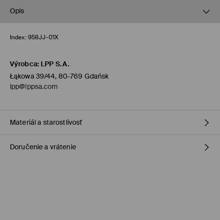
Opis
Index:
958JJ-01X
Výrobca
:
LPP S.A.
Łąkowa 39/44, 80-769 Gdańsk
lpp@lppsa.com
Materiál a starostlivosť
Doručenie a vrátenie
PRVÝ MATERIÁL
:
60% POLYESTER, 40% VISKÓZA
Zásada dodania
Dodanie na obchod Mohito
(1-6 pracovných dní)
0,00 €
/ Online platba