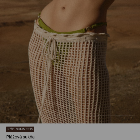
KÓD: SUMMER15
Plážová sukňa