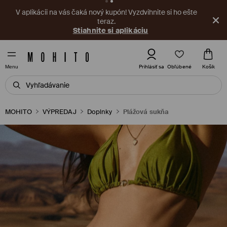
V aplikácii na vás čaká nový kupón! Vyzdvihnite si ho ešte
teraz.
Stiahnite si aplikáciu
Obľúbené
Prihlásiť sa
Košík
Menu
MOHITO
VÝPREDAJ
Doplnky
Plážová sukňa