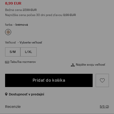
8,99
EUR
Bežná cena
27,99
EUR
Najnižšia cena počas 30 dní pred zľavou
9,99
EUR
farba
-
krémová
Veľkosť
-
Vyberte veľkosť
S/M
L/XL
Tabuľka rozmerov
Nájdite svoju veľkosť
Pridať do košíka
Dostupnosť v predajni
Recenzie
5/5
(
2
)