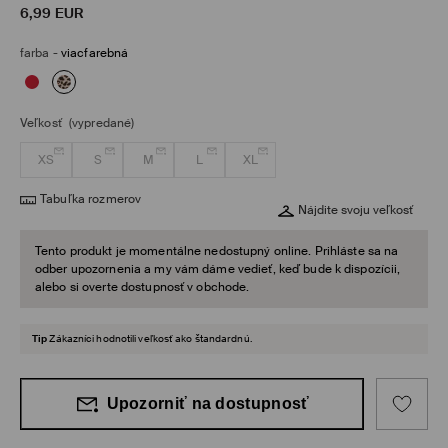
6,99
EUR
farba
-
viacfarebná
Veľkosť
(vypredané)
XS
S
M
L
XL
Tabuľka rozmerov
Nájdite svoju veľkosť
Tento produkt je momentálne nedostupný online. Prihláste sa na
odber upozornenia a my vám dáme vedieť, keď bude k dispozícii,
alebo si overte dostupnosť v obchode.
Tip
Zákazníci hodnotili veľkosť ako štandardnú.
Upozorniť na dostupnosť