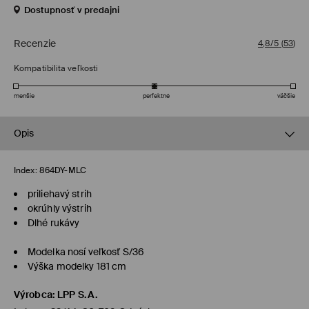
Dostupnosť v predajni
Recenzie
4,8/5
(
53
)
Kompatibilita veľkosti
menšie
perfektné
väčšie
Opis
Index:
864DY-MLC
priliehavý strih
okrúhly výstrih
Dlhé rukávy
Modelka nosí veľkosť S/36
Výška modelky 181 cm
Výrobca
:
LPP S.A.