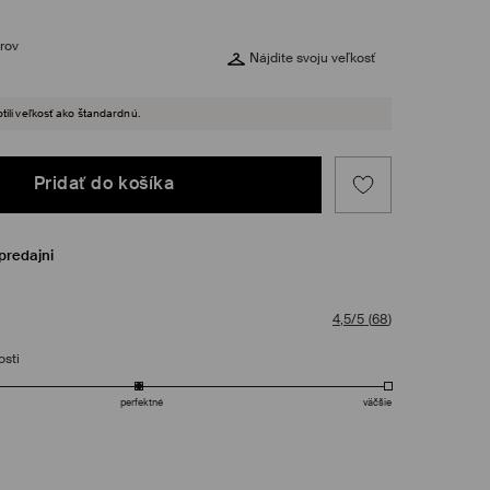
rov
Nájdite svoju veľkosť
tili veľkosť ako štandardnú.
Pridať do košíka
predajni
4,5/5
(
68
)
osti
perfektné
väčšie