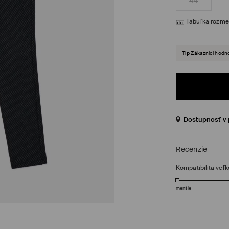
44
Tabuľka rozme
Tip
Zákazníci hodno
Dostupnosť v 
Recenzie
Kompatibilita veľk
menšie