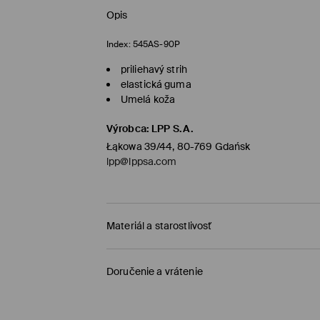
Opis
Index:
545AS-90P
priliehavý strih
elastická guma
Umelá koža
Výrobca
:
LPP S.A.
Łąkowa 39/44, 80-769 Gdańsk
lpp@lppsa.com
Materiál a starostlivosť
PRVÝ MATERIÁL
:
3% ELASTAN, 76% VISKÓZA, 21%
Doručenie a vrátenie
ŽEHLIŤ NARUBY
Zásada dodania
VÝROBOK SA NESMIE BIELIŤ