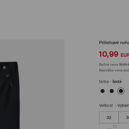
Priliehavé noh
10,99
EU
Bežná cena
19,99
Najnižšia cena poč
farba
-
šedá
Veľkosť
-
Vyber
32
3