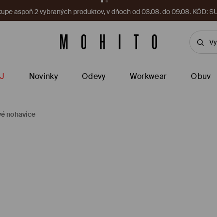
a vás čaká nový kupón! Vyzdvihnite si ho ešte teraz.
Stiahnite si apl
J
Novinky
Odevy
Workwear
Obuv
vé nohavice