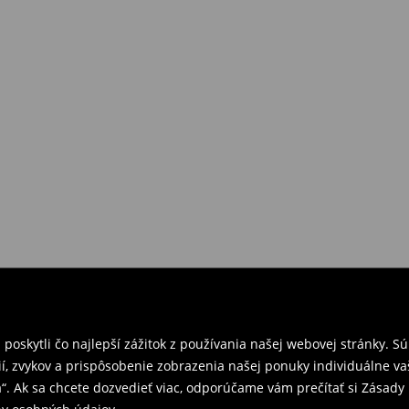
požiadavkám alebo predstavám
a
venskej Republiky. Prineste si s
ebo potvrdenie objednávky.
e nám tovar naspäť.
ných predajniach. Prosím,
oskytli čo najlepší zážitok z používania našej webovej stránky. S
í, zvykov a prispôsobenie zobrazenia našej ponuky individuálne va
“. Ak sa chcete dozvedieť viac, odporúčame vám prečítať si Zásad