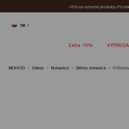
V aplikácii n
SK
Extra -15%
VÝPREDA
MOHITO
Odevy
Nohavice
Skinny nohavice
Prilieha