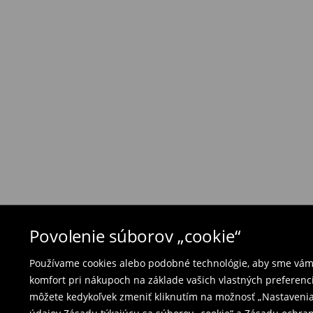
Ak objednané výrobky nezodpovedajú Vašim 
môžete ich vrátiť do 30 dní od dátumu dodani
- na ktoromkoľvek obchode MOHITO v rámci Slo
tovarom aj doklad o jeho zakúpení/ faktúru, al
- vyplňte on-line formulár na vrátenie a pošlit
Plavky a pyžamá nie je možné vrátiť v kamen
použite online formulár na vrátenie tovaru.
⟶
Vrátenie a výmena
Povolenie súborov „cookie“
Používame cookies alebo podobné technológie, aby sme vám p
komfort pri nákupoch na základe vašich vlastných preferenci
môžete kedykoľvek zmeniť kliknutím na možnosť „Nastavenia