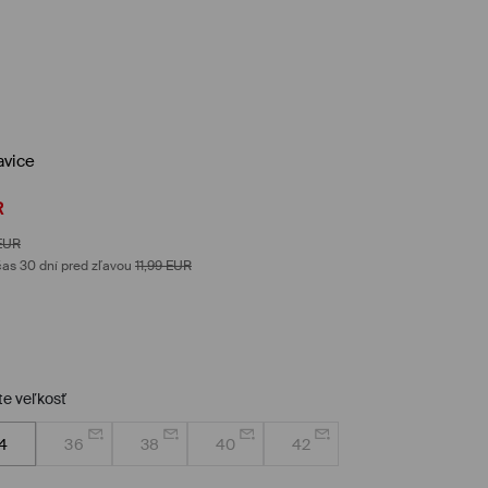
avice
R
EUR
as 30 dní pred zľavou
11,99
EUR
te veľkosť
4
36
38
40
42