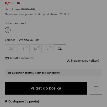
11,99
EUR
Bežná cena
22,99
EUR
Najnižšia cena počas 30 dní pred zľavou
12,99
EUR
farba
-
krémová
Veľkosť
-
Vyberte veľkosť
XS
S
M
L
XL
Tabuľka rozmerov
Nájdite svoju veľkosť
Tip
Zákazníci hodnotili veľkosť ako štandardnú.
Pridať do košíka
Dostupnosť v predajni