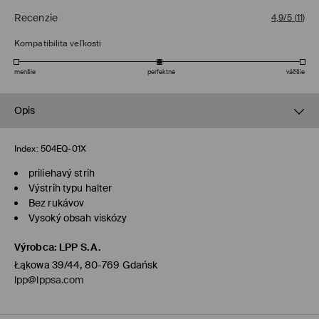
Recenzie
4,9/5
(
11
)
Kompatibilita veľkosti
menšie
perfektné
väčšie
Opis
Index:
504EQ-01X
priliehavý strih
Výstrih typu halter
Bez rukávov
Vysoký obsah viskózy
Výrobca
:
LPP S.A.
Łąkowa 39/44, 80-769 Gdańsk
lpp@lppsa.com