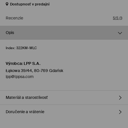
Dostupnosť v predajni
Recenzie
5/5
(
1
)
Opis
Index:
322KM-MLC
Výrobca
:
LPP S.A.
Łąkowa 39/44, 80-769 Gdańsk
lpp@lppsa.com
Materiál a starostlivosť
Doručenie a vrátenie
90% ZINOK, 10% AKRYL
Zásada dodania