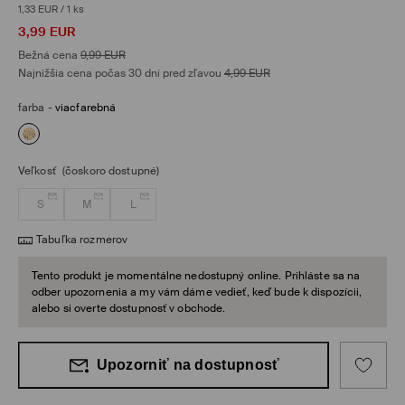
1,33 EUR
/
1 ks
3,99
EUR
Bežná cena
9,99
EUR
Najnižšia cena počas 30 dní pred zľavou
4,99
EUR
farba
-
viacfarebná
Veľkosť
(čoskoro dostupné)
S
M
L
Tabuľka rozmerov
Tento produkt je momentálne nedostupný online. Prihláste sa na
odber upozornenia a my vám dáme vedieť, keď bude k dispozícii,
alebo si overte dostupnosť v obchode.
Upozorniť na dostupnosť