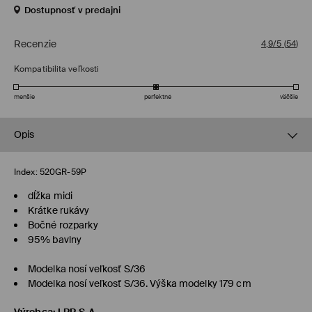
Dostupnosť v predajni
Recenzie
4,9/5
(
54
)
Kompatibilita veľkosti
menšie
perfektné
väčšie
Opis
Index:
520GR-59P
dĺžka midi
Krátke rukávy
Bočné rozparky
95% bavlny
Modelka nosí veľkosť S/36
Modelka nosí veľkosť S/36. Výška modelky 179 cm