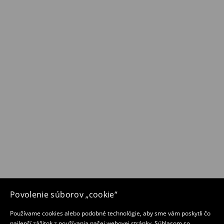
Povolenie súborov „cookie“
Používame cookies alebo podobné technológie, aby sme vám poskytli čo
najlepší zážitok z používania našej webovej stránky. Súhlasom so