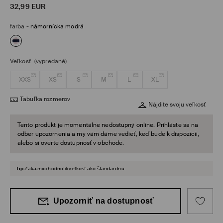
32,99
EUR
farba
-
námornícka modrá
Veľkosť
(vypredané)
XXS
XS
S
M
L
XL
Tabuľka rozmerov
Nájdite svoju veľkosť
Tento produkt je momentálne nedostupný online. Prihláste sa na
odber upozornenia a my vám dáme vedieť, keď bude k dispozícii,
alebo si overte dostupnosť v obchode.
Tip
Zákazníci hodnotili veľkosť ako štandardnú.
Upozorniť na dostupnosť