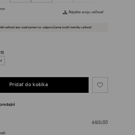
rov
Nájdite svoju veľkosť
tili veľkosť ako nadrozmernú- odporúčame zvoliť menšiu veľkosť
fit
el
Pridať do košíka
predajni
4,6/5
(
117
)
osti