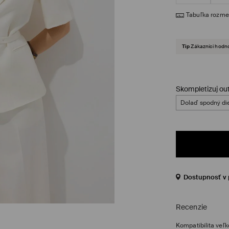
Tabuľka rozme
Tip
Zákazníci hodno
Skompletizuj out
Dolaď spodný di
Dostupnosť v 
Recenzie
Kompatibilita veľk