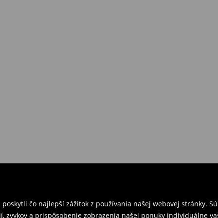
požiadavkám alebo predstavám
a
venskej Republiky. Prineste si s
ebo potvrdenie objednávky.
e nám tovar naspäť.
ných predajniach. Prosím,
oskytli čo najlepší zážitok z používania našej webovej stránky. S
í, zvykov a prispôsobenie zobrazenia našej ponuky individuálne va