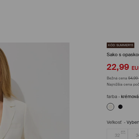
KÓD: SUMMER15
Sako s opasko
22,99
EU
Bežná cena
54,99
Najnižšia cena poč
farba
-
krémová
Veľkosť
-
Vyber
32
3