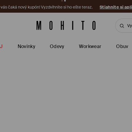
a vás čaká nový kupón! Vyzdvihnite si ho ešte teraz.
Stiahnite si apl
J
Novinky
Odevy
Workwear
Obuv