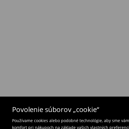
Zásada vrátenia tovaru
Ak objednané výrobky nezodpovedajú Vašim 
môžete ich vrátiť do 30 dní od dátumu dodani
- na ktoromkoľvek obchode MOHITO v rámci Slo
tovarom aj doklad o jeho zakúpení/ faktúru, al
- vyplňte on-line formulár na vrátenie a pošlit
Plavky a pyžamá nie je možné vrátiť v kamen
použite online formulár na vrátenie tovaru.
⟶
Vrátenie a výmena
Povolenie súborov „cookie“
Používame cookies alebo podobné technológie, aby sme vám p
komfort pri nákupoch na základe vašich vlastných preferenci