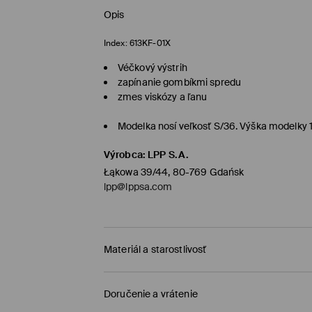
Opis
Index:
613KF-01X
Véčkový výstrih
zapínanie gombíkmi spredu
zmes viskózy a ľanu
Modelka nosí veľkosť S/36. Výška modelky
Výrobca
:
LPP S.A.
Łąkowa 39/44, 80-769 Gdańsk
lpp@lppsa.com
Materiál a starostlivosť
PRVÝ MATERIÁL
:
75% VISKÓZA, 25% ĽAN
Doručenie a vrátenie
PRVÁ PODŠÍVKA
:
55% POLYESTER, 45% VISKÓZA