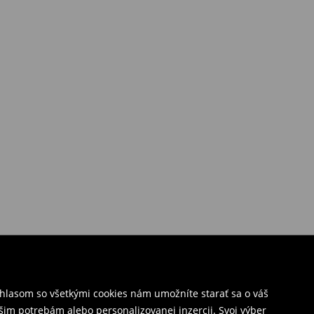
úhlasom so všetkými cookies nám umožníte starať sa o váš
šim potrebám alebo personalizovanej inzercii. Svoj výber