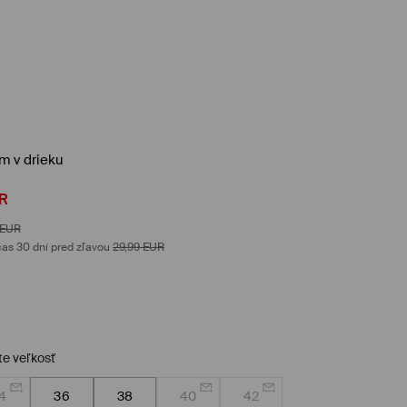
m v drieku
R
EUR
as 30 dní pred zľavou
29,99
EUR
te veľkosť
4
36
38
40
42