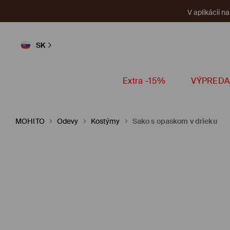
V aplikácii n
SK
Extra -15%
VÝPREDA
MOHITO
Odevy
Kostýmy
Sako s opaskom v drieku