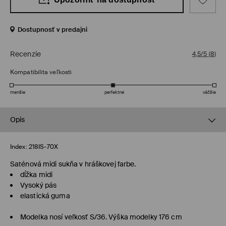
Dostupnosť v predajni
Recenzie
4,5/5
(
8
)
Kompatibilita veľkosti
menšie
perfektné
väčšie
Opis
Index:
218IS-70X
Saténová midi sukňa v hráškovej farbe.
dĺžka midi
Vysoký pás
elastická guma
Modelka nosí veľkosť S/36. Výška modelky 176 cm