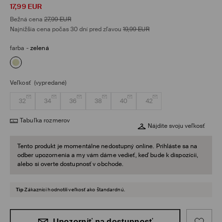
17,99
EUR
Bežná cena
27,99
EUR
Najnižšia cena počas 30 dní pred zľavou
19,99
EUR
farba
-
zelená
Veľkosť
(vypredané)
32
34
36
38
40
42
Tabuľka rozmerov
Nájdite svoju veľkosť
Tento produkt je momentálne nedostupný online. Prihláste sa na
odber upozornenia a my vám dáme vedieť, keď bude k dispozícii,
alebo si overte dostupnosť v obchode.
Tip
Zákazníci hodnotili veľkosť ako štandardnú.
Upozorniť na dostupnosť