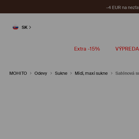
–4 EUR na nezľa
SK
Extra -15%
VÝPREDA
MOHITO
Odevy
Sukne
Midi, maxi sukne
Saténová s