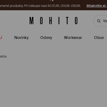
vnené produkty. Pri nákupe nad 40 EUR, 03.08–09.08.
Stiahnite si
J
Novinky
Odevy
Workwear
Obuv
ukňa