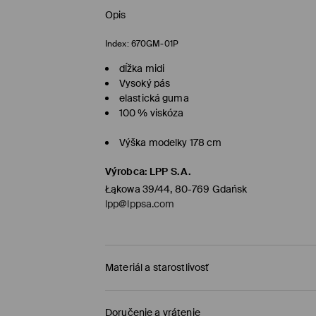
Opis
Index:
670GM-01P
dĺžka midi
Vysoký pás
elastická guma
100 % viskóza
Výška modelky 178 cm
Výrobca
:
LPP S.A.
Łąkowa 39/44, 80-769 Gdańsk
lpp@lppsa.com
Materiál a starostlivosť
PRVÝ MATERIÁL
:
100% VISKÓZA
Doručenie a vrátenie