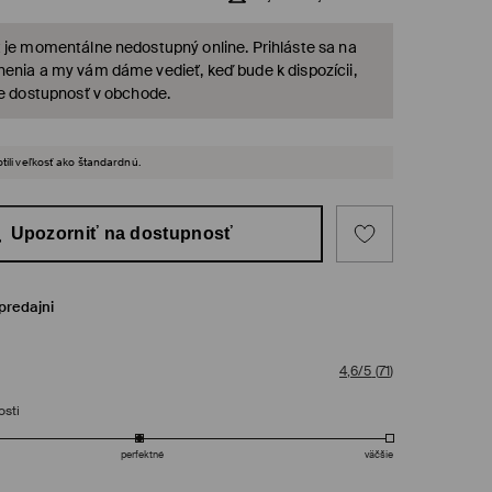
 je momentálne nedostupný online. Prihláste sa na
enia a my vám dáme vedieť, keď bude k dispozícii,
te dostupnosť v obchode.
tili veľkosť ako štandardnú.
Upozorniť na dostupnosť
predajni
4,6/5
(
71
)
osti
perfektné
väčšie