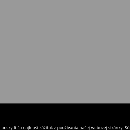
požiadavkám alebo predstavám
a
venskej Republiky. Prineste si s
ebo potvrdenie objednávky.
e nám tovar naspäť.
ných predajniach. Prosím,
oskytli čo najlepší zážitok z používania našej webovej stránky. S