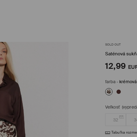
SOLD OUT
Saténová sukň
12,99
EU
farba
-
krémová
Veľkosť
(vypred
32
3
Tabuľka rozme