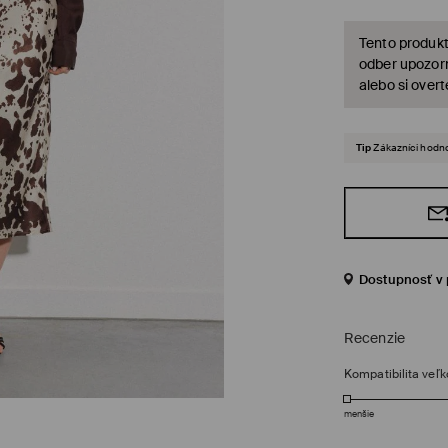
Tento produkt
odber upozorn
alebo si over
Tip
Zákazníci hodno
Dostupnosť v 
Recenzie
Kompatibilita veľk
menšie