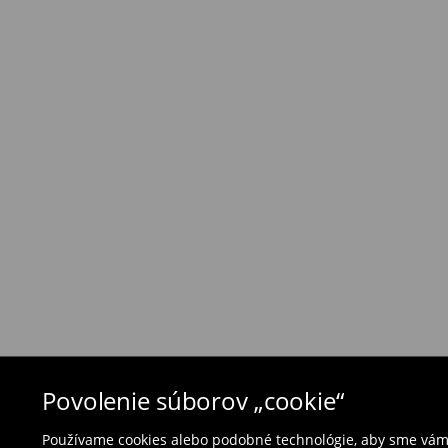
⟶
Náklady na dopravu a dodacia doba
Zásada vrátenia tovaru
Ak objednané výrobky nezodpovedajú Vašim 
môžete ich vrátiť do 30 dní od dátumu dodani
- na ktoromkoľvek obchode MOHITO v rámci Slo
tovarom aj doklad o jeho zakúpení/ faktúru, al
- vyplňte on-line formulár na vrátenie a pošlit
Plavky a pyžamá nie je možné vrátiť v kamen
použite online formulár na vrátenie tovaru.
⟶
Vrátenie a výmena
Povolenie súborov „cookie“
Používame cookies alebo podobné technológie, aby sme vám p