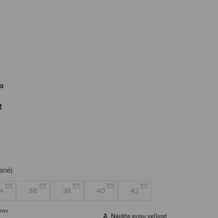
a
R
ané)
4
36
38
40
42
rov
Nájdite svoju veľkosť