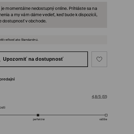
 je momentálne nedostupný online. Prihláste sa na
enia a my vám dáme vedieť, keď bude k dispozícii,
te dostupnosť v obchode.
tili veľkosť ako štandardnú.
Upozorniť na dostupnosť
predajni
4,8/5
(
51
)
osti
perfektné
väčšie