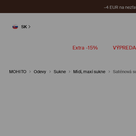
–4 EUR na nezľa
SK
Extra -15%
VÝPREDA
MOHITO
Odevy
Sukne
Midi, maxi sukne
Saténová s