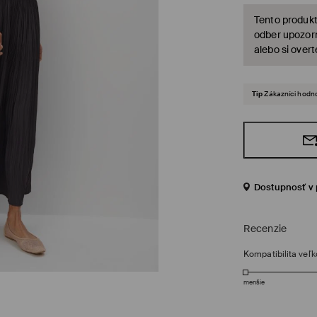
Tento produkt
odber upozorn
alebo si over
Tip
Zákazníci hodno
Dostupnosť v 
Recenzie
Kompatibilita veľk
menšie