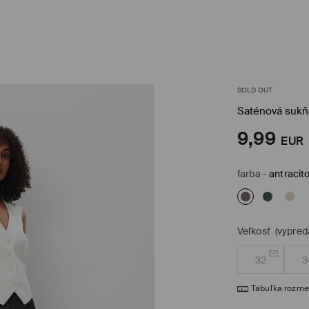
SOLD OUT
Saténová sukň
9,99
EUR
farba
-
antracit
Veľkosť
(vypred
32
3
Tabuľka rozme