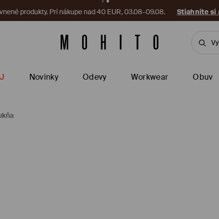
vnené produkty. Pri nákupe nad 40 EUR, 03.08–09.08.
Stiahnite si
J
Novinky
Odevy
Workwear
Obuv
ukňa