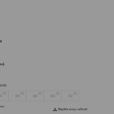
a
ová
ané)
4
36
38
40
42
rov
Nájdite svoju veľkosť