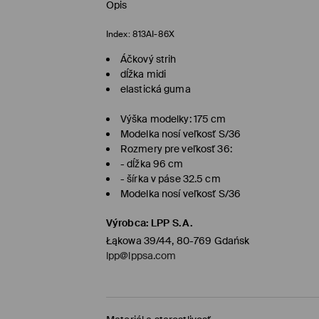
Opis
Index:
813AI-86X
Áčkový strih
dĺžka midi
elastická guma
Výška modelky: 175 cm
Modelka nosí veľkosť S/36
Rozmery pre veľkosť 36:
- dĺžka 96 cm
- šírka v páse 32.5 cm
Modelka nosí veľkosť S/36
Výrobca
:
LPP S.A.
Łąkowa 39/44, 80-769 Gdańsk
lpp@lppsa.com