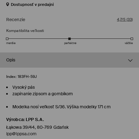
Dostupnosť v predajni
Recenzie
4,7/5
(
33
)
Kompatibilita veľkosti
menšie
perfektné
väčšie
Opis
Index:
183FH-59J
Vysoký pás
zapínanie zipsom a gombíkom
Modelka nosí veľkosť S/36. Výška modelky 171 cm
Výrobca
:
LPP S.A.
Łąkowa 39/44, 80-769 Gdańsk
lpp@lppsa.com