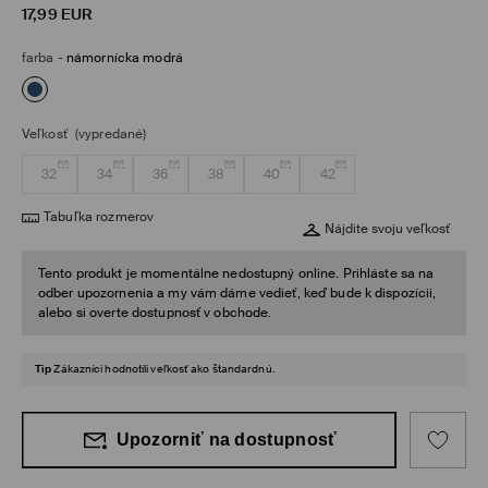
17,99
EUR
farba
-
námornícka modrá
Veľkosť
(vypredané)
32
34
36
38
40
42
Tabuľka rozmerov
Nájdite svoju veľkosť
Tento produkt je momentálne nedostupný online. Prihláste sa na
odber upozornenia a my vám dáme vedieť, keď bude k dispozícii,
alebo si overte dostupnosť v obchode.
Tip
Zákazníci hodnotili veľkosť ako štandardnú.
Upozorniť na dostupnosť