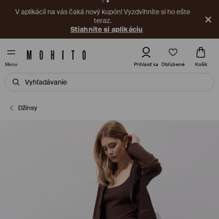
V aplikácii na vás čaká nový kupón! Vyzdvihnite si ho ešte
teraz.
Stiahnite si aplikáciu
Obľúbené
Prihlásiť sa
Košík
Menu
Džínsy