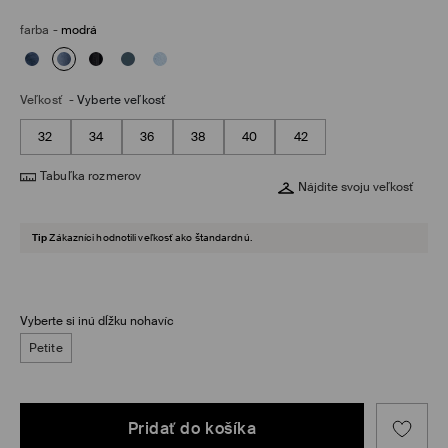
farba
-
modrá
Veľkosť
-
Vyberte veľkosť
32
34
36
38
40
42
Tabuľka rozmerov
Nájdite svoju veľkosť
Tip
Zákazníci hodnotili veľkosť ako štandardnú.
Vyberte si inú dĺžku nohavíc
Petite
Pridať do košíka