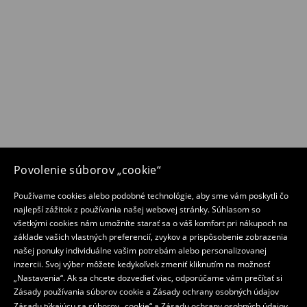
Povolenie súborov „cookie“
Používame cookies alebo podobné technológie, aby sme vám poskytli čo
najlepší zážitok z používania našej webovej stránky. Súhlasom so
všetkými cookies nám umožníte starať sa o váš komfort pri nákupoch na
základe vašich vlastných preferencií, zvykov a prispôsobenie zobrazenia
našej ponuky individuálne vašim potrebám alebo personalizovanej
inzercii. Svoj výber môžete kedykoľvek zmeniť kliknutím na možnosť
„Nastavenia“. Ak sa chcete dozvedieť viac, odporúčame vám prečítať si
Zásady používania súborov cookie a Zásady ochrany osobných údajov
Zásadu týkajúcu sa súborov „cookie“
a
Zásadu ochrany osobných údajov
.