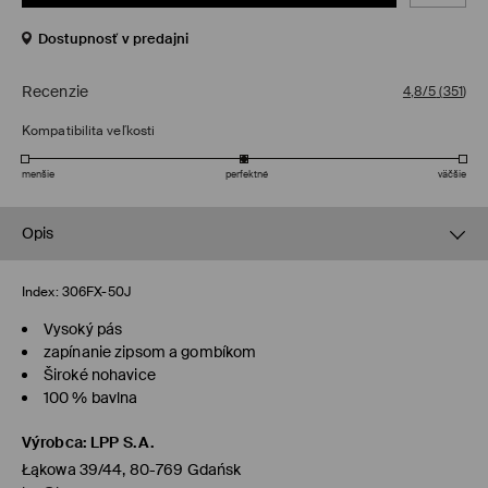
Dostupnosť v predajni
Recenzie
4,8/5
(
351
)
Kompatibilita veľkosti
menšie
perfektné
väčšie
Opis
Index:
306FX-50J
Vysoký pás
zapínanie zipsom a gombíkom
Široké nohavice
100 % bavlna
Výrobca
:
LPP S.A.
Łąkowa 39/44, 80-769 Gdańsk