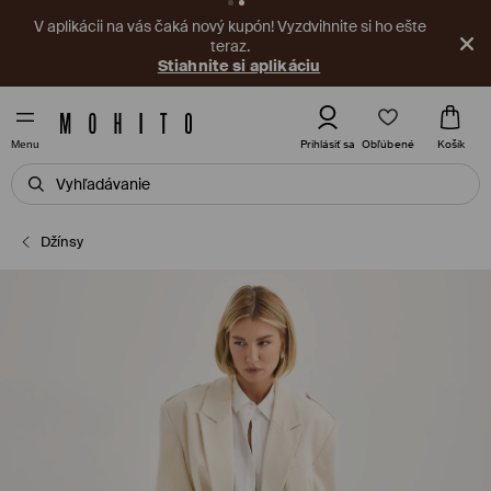
V aplikácii na vás čaká nový kupón! Vyzdvihnite si ho ešte
teraz.
Stiahnite si aplikáciu
Obľúbené
Prihlásiť sa
Košík
Menu
Džínsy