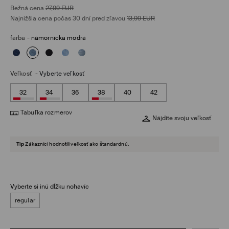
Bežná cena
27,99
EUR
Najnižšia cena počas 30 dní pred zľavou
13,99
EUR
farba
-
námornícka modrá
Veľkosť
-
Vyberte veľkosť
32
34
36
38
40
42
Tabuľka rozmerov
Nájdite svoju veľkosť
Tip
Zákazníci hodnotili veľkosť ako štandardnú.
Vyberte si inú dĺžku nohavíc
regular