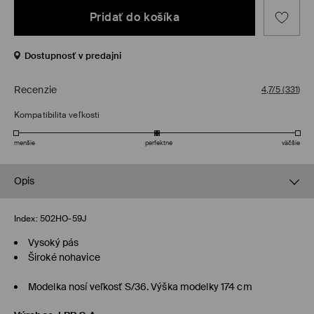
Pridať do košíka
Dostupnosť v predajni
Recenzie
4,7/5
(
331
)
Kompatibilita veľkosti
menšie
perfektné
väčšie
Opis
Index:
502HO-59J
Vysoký pás
Široké nohavice
Modelka nosí veľkosť S/36. Výška modelky 174 cm